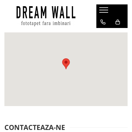
Fototapet fara imbinari
ExclusivArt
Abstract
Arhitectura
Fluid Art
Forme Geometrice
Fototapet 3D
Frescă
Frunze
Natura
Peisaj
Pentru copii
CONTACTEAZA-NE