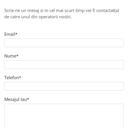
Tropical
Watercolor
Scrie-ne un mesaj si in cel mai scurt timp vei fi contactat(a)
de catre unul din operatorii nostri.
Email*
Nume*
Telefon*
Mesajul tau*