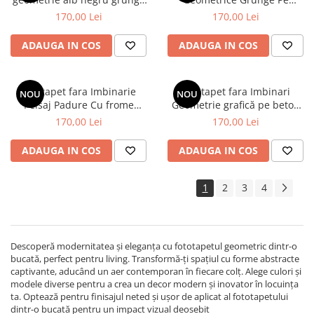
beton
Textura De Ciment
170,00 Lei
170,00 Lei
ADAUGA IN COS
ADAUGA IN COS
Fototapet fara Imbinarie
Fototapet fara Imbinari
NOU
NOU
Peisaj Padure Cu frome
Geometrie grafică pe beton
Geometrice Grunge pe
grunge
170,00 Lei
170,00 Lei
Textura de Ciment
ADAUGA IN COS
ADAUGA IN COS
1
2
3
4
Descoperă modernitatea și eleganța cu fototapetul geometric dintr-o
bucată, perfect pentru living. Transformă-ți spațiul cu forme abstracte
captivante, aducând un aer contemporan în fiecare colț. Alege culori și
modele diverse pentru a crea un decor modern și inovator în locuința
ta. Optează pentru finisajul neted și ușor de aplicat al fototapetului
dintr-o bucată pentru un impact vizual deosebit