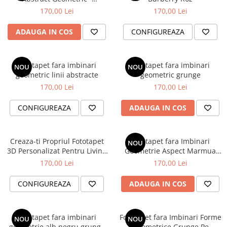
Transformați Spațiul într-o
170,00 Lei
170,00 Lei
Galerie de Artă Personală
ADAUGA IN COS
CONFIGUREAZA
Fototapet fara imbinari
Fototapet fara imbinari
NOU
NOU
geometric linii abstracte
geometric grunge
170,00 Lei
170,00 Lei
CONFIGUREAZA
ADAUGA IN COS
Creaza-ti Propriul Fototapet
Fototapet fara Imbinari
NOU
3D Personalizat Pentru Living
Geometrie Aspect Marmua
Dormitor Sau Camera
Lemn
170,00 Lei
170,00 Lei
Copilului
CONFIGUREAZA
ADAUGA IN COS
Fototapet fara imbinari
Fototapet fara Imbinari Forme
NOU
NOU
geometrie alb negru grunge
Geometrice Grunge Pe