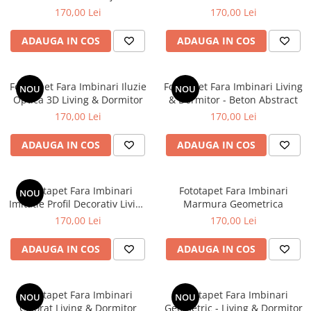
Tropical
170,00 Lei
170,00 Lei
Watercolor
ADAUGA IN COS
ADAUGA IN COS
Fototapet Fara Imbinari Iluzie
Fototapet Fara Imbinari Living
NOU
NOU
Optica 3D Living & Dormitor
& Dormitor - Beton Abstract
170,00 Lei
170,00 Lei
ADAUGA IN COS
ADAUGA IN COS
Fototapet Fara Imbinari
Fototapet Fara Imbinari
NOU
Imitatie Profil Decorativ Living
Marmura Geometrica
& Dormitor
170,00 Lei
170,00 Lei
ADAUGA IN COS
ADAUGA IN COS
Fototapet Fara Imbinari
Fototapet Fara Imbinari
NOU
NOU
Colorat Living & Dormitor
Geometric - Living & Dormitor