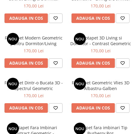
170,00 Lei
170,00 Lei
ADAUGA IN COS
ADAUGA IN COS
Fototapet Modern Geometric
Fototapet 3D Living si
NOU
NOU
pentru Dormitor/Living
Dormitor - Contrast Geometric
170,00 Lei
170,00 Lei
ADAUGA IN COS
ADAUGA IN COS
Fototapet Dintr-o Bucata 3D -
Fototapet Geometric Vlies 3D
NOU
NOU
Spectrul Geometric
Albastru-Galben
170,00 Lei
170,00 Lei
ADAUGA IN COS
ADAUGA IN COS
Fototapet Fara Imbinari
Fototapet fara imbinari Tip
NOU
NOU
Abstract Geometric -
Burberry Roz