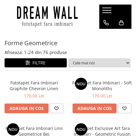
Fototapet fara imbinari
ExclusivArt
Forme Geometrice
Abstract
Arhitectura
Afiseaza:
1-
24
din
76
produse
Fluid Art
FILTRE
Forme Geometrice
Fototapet 3D
Fototapet Fara Imbinari
Fototapet Fara Imbinari - Soft
NOU
Graphite Chevron Linen
Monoliths
Frescă
170,00 Lei
170,00 Lei
Frunze
Natura
ADAUGA IN COS
ADAUGA IN COS
Peisaj
Pentru copii
Fototapet Fara Imbinari Linii
Fototapet Exclusive Art fara
NOU
NOU
Geometrice Bej
Imbinari - Geometric Fusion