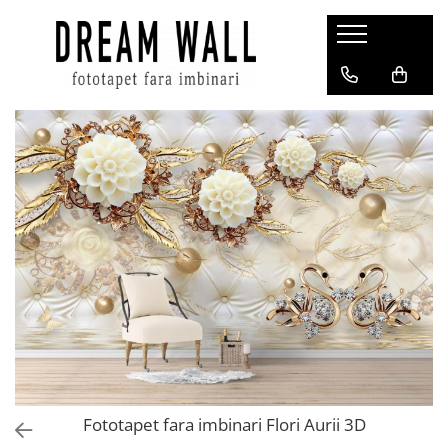
Fototapet fara imbinari
ExclusivArt
Abstract
Arhitectura
Fluid Art
Forme Geometrice
Fototapet 3D
Frescă
Frunze
Natura
Peisaj
Pentru copii
Fototapet fara imbinari Flori Aurii 3D