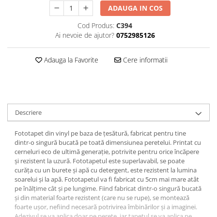
ADAUGA IN COS
Cod Produs:
C394
Ai nevoie de ajutor?
0752985126
Adauga la Favorite
Cere informatii
Descriere
Fototapet din vinyl pe baza de țesătură, fabricat pentru tine
dintr-o singură bucată pe toată dimensiunea peretelui. Printat cu
cerneluri eco de ultimă generație, potrivite pentru orice încăpere
și rezistent la uzură. Fototapetul este superlavabil, se poate
curăța cu un burete și apă cu detergent, este rezistent la lumina
soarelui și la apă. Fototapetul va fi fabricat cu 5cm mai mare atât
pe înălțime cât și pe lungime. Fiind fabricat dintr-o singură bucată
și din material foarte rezistent (care nu se rupe), se montează
foarte ușor, nefiind necesară potrivirea îmbinărilor și a imaginei.
Adezivul se va aplica doar pe perete, iar tapetul se va aplica pe