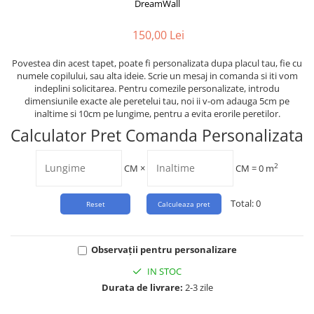
Tropical
DreamWall
Watercolor
150,00 Lei
Povestea din acest tapet, poate fi personalizata dupa placul tau, fie cu
numele copilului, sau alta ideie. Scrie un mesaj in comanda si iti vom
indeplini solicitarea. Pentru comezile personalizate, introdu
dimensiunile exacte ale peretelui tau, noi ii v-om adauga 5cm pe
inaltime si 10cm pe lungime, pentru a evita erorile peretilor.
Calculator Pret Comanda Personalizata
2
CM
×
CM =
0
m
Total:
0
Observații pentru personalizare
IN STOC
Durata de livrare:
2-3 zile