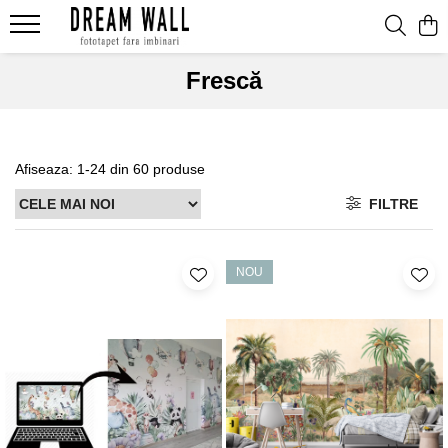
Fototapet fara imbinari
Frescă
ExclusivArt
Abstract
Afiseaza:
1-
24
din
60
produse
Arhitectura
Fluid Art
FILTRE
Forme Geometrice
Fototapet 3D
NOU
Frescă
Frunze
Natura
Peisaj
Pentru copii