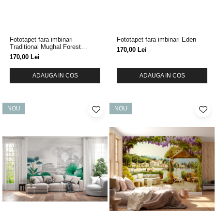
Fototapet fara imbinari
Fototapet fara imbinari Eden
Traditional Mughal Forest
170,00 Lei
Garden
170,00 Lei
ADAUGA IN COS
ADAUGA IN COS
NOU
NOU