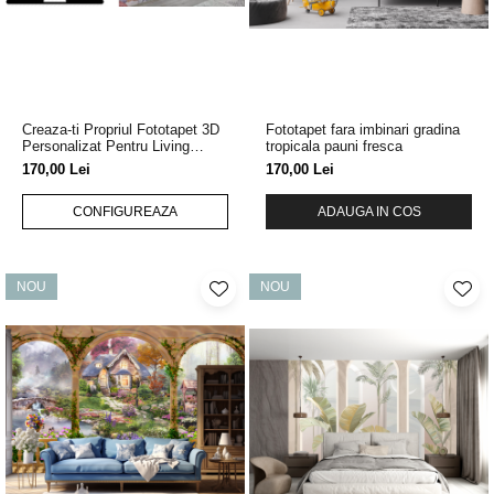
Tropical
Watercolor
Creaza-ti Propriul Fototapet 3D
Fototapet fara imbinari gradina
Personalizat Pentru Living
tropicala pauni fresca
Dormitor Sau Camera Copilului
170,00 Lei
170,00 Lei
CONFIGUREAZA
ADAUGA IN COS
NOU
NOU