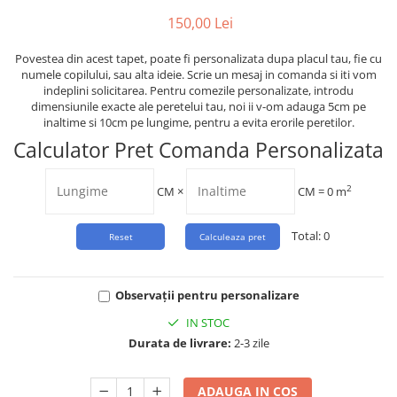
Tropical
150,00 Lei
Watercolor
Povestea din acest tapet, poate fi personalizata dupa placul tau, fie cu
numele copilului, sau alta ideie. Scrie un mesaj in comanda si iti vom
indeplini solicitarea. Pentru comezile personalizate, introdu
dimensiunile exacte ale peretelui tau, noi ii v-om adauga 5cm pe
inaltime si 10cm pe lungime, pentru a evita erorile peretilor.
Calculator Pret Comanda Personalizata
2
CM
×
CM =
0
m
Total:
0
Observații pentru personalizare
IN STOC
Durata de livrare:
2-3 zile
ADAUGA IN COS