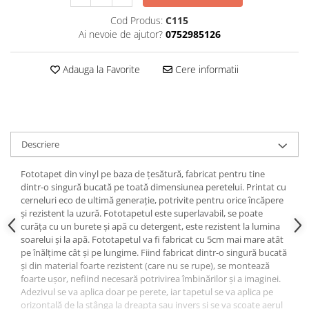
Cod Produs:
C115
Ai nevoie de ajutor?
0752985126
Adauga la Favorite
Cere informatii
Descriere
Fototapet din vinyl pe baza de țesătură, fabricat pentru tine
dintr-o singură bucată pe toată dimensiunea peretelui. Printat cu
cerneluri eco de ultimă generație, potrivite pentru orice încăpere
și rezistent la uzură. Fototapetul este superlavabil, se poate
curăța cu un burete și apă cu detergent, este rezistent la lumina
soarelui și la apă. Fototapetul va fi fabricat cu 5cm mai mare atât
pe înălțime cât și pe lungime. Fiind fabricat dintr-o singură bucată
și din material foarte rezistent (care nu se rupe), se montează
foarte ușor, nefiind necesară potrivirea îmbinărilor și a imaginei.
Adezivul se va aplica doar pe perete, iar tapetul se va aplica pe
orizontală de la stânga la dreapta sau invers și se va scoate aerul