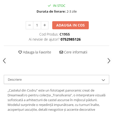
IN STOC
Durata de livrare:
2-3 zile
ADAUGA IN COS
Cod Produs:
C1955
Ai nevoie de ajutor?
0752985126
Adauga la Favorite
Cere informatii
Descriere
„Castelul din Codru” este un fototapet panoramic creat de
Dreamwall.ro pentru colecția „Transilvania”, o interpretare vizuală
sofisticată a arhitecturii de castel ascunse în mijlocul pădurii.
Modelul surprinde o reședință impunătoare, cu turnuri înalte,
acoperișuri ascuțite, detalii neogotice și accente decorative