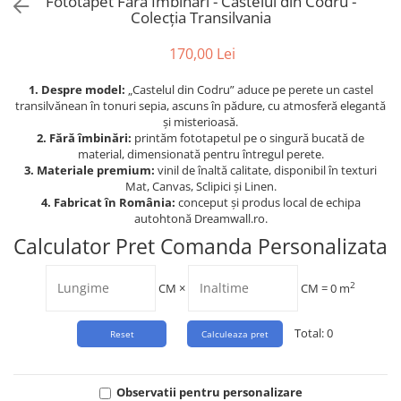
Fototapet Fara Imbinari - Castelul din Codru -
Tropical
Colecția Transilvania
Watercolor
170,00 Lei
1. Despre model:
„Castelul din Codru” aduce pe perete un castel
transilvănean în tonuri sepia, ascuns în pădure, cu atmosferă elegantă
și misterioasă.
2. Fără îmbinări:
printăm fototapetul pe o singură bucată de
material, dimensionată pentru întregul perete.
3. Materiale premium:
vinil de înaltă calitate, disponibil în texturi
Mat, Canvas, Sclipici și Linen.
4. Fabricat în România:
conceput și produs local de echipa
autohtonă Dreamwall.ro.
Calculator Pret Comanda Personalizata
2
CM
×
CM =
0
m
Total:
0
Observatii pentru personalizare