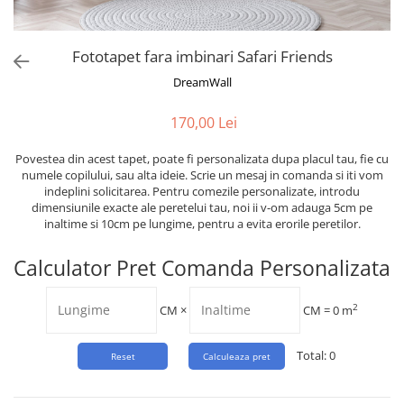
Tropical
Watercolor
Fototapet fara imbinari Safari Friends
DreamWall
170,00 Lei
Povestea din acest tapet, poate fi personalizata dupa placul tau, fie cu
numele copilului, sau alta ideie. Scrie un mesaj in comanda si iti vom
indeplini solicitarea. Pentru comezile personalizate, introdu
dimensiunile exacte ale peretelui tau, noi ii v-om adauga 5cm pe
inaltime si 10cm pe lungime, pentru a evita erorile peretilor.
Calculator Pret Comanda Personalizata
2
CM
×
CM =
0
m
Total:
0