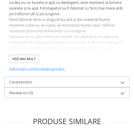
curăța cu un burete și apă cu detergent, este rezistent la lumina
soarelui și la apă. Fototapetul va fi fabricat cu 5cm mai mare atât
pe înălțime cât și pe lungime.
Fiind fabricat dintr-o singură bucată și din material foarte
rezistent (care nu se rupe), se montează foarte ușor, nefiind
necesară potrivirea îmbinărilor și a imaginei.
Adezivul se va aplica doar pe perete, iar tapetul se va aplica pe
orizontală de la stânga la dreapta sau invers și se va scoate aerul
și surplusul de adeziv cu ajutorul unei lavete curate, rola de
silicon sau spaclu de plastic. Poate fi dezlipit și repozitionat cu
ușurință fără a risca ruperea.
VEZI MAI MULT
Adezivul este inclus și va îinsoți tapetul. La fel se poate folosi
Informatii conformitate produs
adeziv pastă la găleată, pentru tapet greu. Grosimea tapetului
este de 280gr/mp.
Fototapetul va fi expediat intr-un tub de carton care ii va asigura
Caracteristici
protectia la livrare.
Review-uri
(0)
PRODUSE SIMILARE