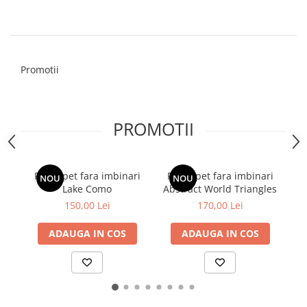
Tropical
Watercolor
Promotii
PROMOTII
Fototapet fara imbinari
Fototapet fara imbinari
F
NOU
NOU
Lake Como
Abstract World Triangles
150,00 Lei
170,00 Lei
ADAUGA IN COS
ADAUGA IN COS