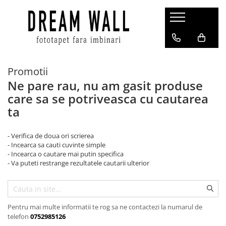
Fototapet fara imbinari
ExclusivArt
Promotii
Abstract
Ne pare rau, nu am gasit produse
Arhitectura
care sa se potriveasca cu cautarea
Fluid Art
ta
Forme Geometrice
Fototapet 3D
- Verifica de doua ori scrierea
- Incearca sa cauti cuvinte simple
Frescă
- Incearca o cautare mai putin specifica
- Va puteti restrange rezultatele cautarii ulterior
Frunze
Natura
Peisaj
Pentru mai multe informatii te rog sa ne contactezi la numarul de
Pentru copii
telefon
0752985126