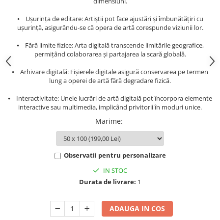
dimensiuni.
⦁ Ușurința de editare: Artiștii pot face ajustări și îmbunătățiri cu
ușurință, asigurându-se că opera de artă corespunde viziunii lor.
⦁ Fără limite fizice: Arta digitală transcende limitările geografice,
permițând colaborarea și partajarea la scară globală.
⦁ Arhivare digitală: Fișierele digitale asigură conservarea pe termen
lung a operei de artă fără degradare fizică.
⦁ Interactivitate: Unele lucrări de artă digitală pot încorpora elemente
interactive sau multimedia, implicând privitorii în moduri unice.
Marime
:
Observatii pentru personalizare
IN STOC
Durata de livrare:
1
ADAUGA IN COS