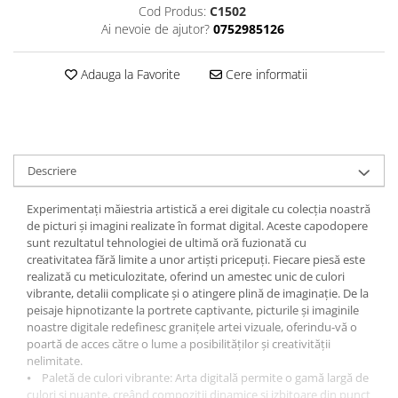
Cod Produs:
C1502
Ai nevoie de ajutor?
0752985126
Adauga la Favorite
Cere informatii
Descriere
Experimentați măiestria artistică a erei digitale cu colecția noastră
de picturi și imagini realizate în format digital. Aceste capodopere
sunt rezultatul tehnologiei de ultimă oră fuzionată cu
creativitatea fără limite a unor artiști pricepuți. Fiecare piesă este
realizată cu meticulozitate, oferind un amestec unic de culori
vibrante, detalii complicate și o atingere plină de imaginație. De la
peisaje hipnotizante la portrete captivante, picturile și imaginile
noastre digitale redefinesc granițele artei vizuale, oferindu-vă o
poartă de acces către o lume a posibilităților și creativității
nelimitate.
⦁ Paletă de culori vibrante: Arta digitală permite o gamă largă de
culori și nuanțe, creând compoziții dinamice și izbitoare din punct