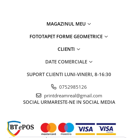
permițând colaborarea și partajarea la scară globală.
⦁ Arhivare digitală: Fișierele digitale asigură conservarea pe
termen lung a operei de artă fără degradare fizică.
MAGAZINUL MEU
⦁ Interactivitate: Unele lucrări de artă digitală pot încorpora
FOTOTAPET FORME GEOMETRICE
elemente interactive sau multimedia, implicând privitorii în
moduri unice.
CLIENTI
DATE COMERCIALE
SUPORT CLIENTI
LUNI-VINERI, 8-16:30
0752985126
printdreamreal@gmail.com
SOCIAL
URMARESTE-NE IN SOCIAL MEDIA