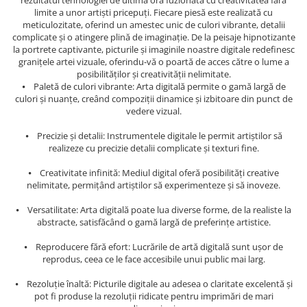
rezultatul tehnologiei de ultimă oră fuzionată cu creativitatea fără
limite a unor artiști pricepuți. Fiecare piesă este realizată cu
meticulozitate, oferind un amestec unic de culori vibrante, detalii
complicate și o atingere plină de imaginație. De la peisaje hipnotizante
la portrete captivante, picturile și imaginile noastre digitale redefinesc
granițele artei vizuale, oferindu-vă o poartă de acces către o lume a
posibilităților și creativității nelimitate.
⦁ Paletă de culori vibrante: Arta digitală permite o gamă largă de
culori și nuanțe, creând compoziții dinamice și izbitoare din punct de
vedere vizual.
⦁ Precizie și detalii: Instrumentele digitale le permit artiștilor să
realizeze cu precizie detalii complicate și texturi fine.
⦁ Creativitate infinită: Mediul digital oferă posibilități creative
nelimitate, permițând artiștilor să experimenteze și să inoveze.
⦁ Versatilitate: Arta digitală poate lua diverse forme, de la realiste la
abstracte, satisfăcând o gamă largă de preferințe artistice.
⦁ Reproducere fără efort: Lucrările de artă digitală sunt ușor de
reprodus, ceea ce le face accesibile unui public mai larg.
⦁ Rezoluție înaltă: Picturile digitale au adesea o claritate excelentă și
pot fi produse la rezoluții ridicate pentru imprimări de mari