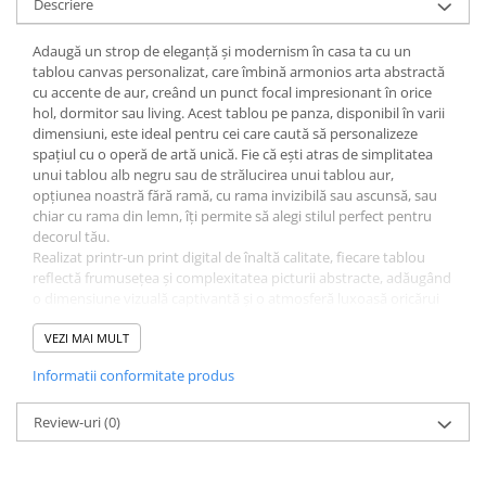
Descriere
Adaugă un strop de eleganță și modernism în casa ta cu un
tablou canvas personalizat, care îmbină armonios arta abstractă
cu accente de aur, creând un punct focal impresionant în orice
hol, dormitor sau living. Acest tablou pe panza, disponibil în varii
dimensiuni, este ideal pentru cei care caută să personalizeze
spațiul cu o operă de artă unică. Fie că ești atras de simplitatea
unui tablou alb negru sau de strălucirea unui tablou aur,
opțiunea noastră fără ramă, cu rama invizibilă sau ascunsă, sau
chiar cu rama din lemn, îți permite să alegi stilul perfect pentru
decorul tău.
Realizat printr-un print digital de înaltă calitate, fiecare tablou
reflectă frumusețea și complexitatea picturii abstracte, adăugând
o dimensiune vizuală captivantă și o atmosferă luxoasă oricărui
spațiu. Acest tablou ieftin, dar de impact, este nu doar o piesă de
decor atrăgătoare, ci și un cadou personalizabil ideal, capabil să
VEZI MAI MULT
aducă un zâmbet pe chipul oricui.
Informatii conformitate produs
Review-uri
(0)