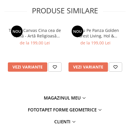
PRODUSE SIMILARE
Tablou Canvas Cina cea de
Tablou Pe Panza Golden
NOU
NOU
Taină - Artă Religioasă
Forest Living, Hol &
Pictată
Dormitor
de la 199,00 Lei
de la 199,00 Lei
VEZI VARIANTE
VEZI VARIANTE
MAGAZINUL MEU
FOTOTAPET FORME GEOMETRICE
CLIENTI