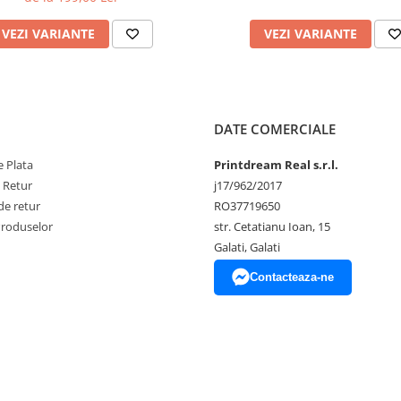
VEZI VARIANTE
VEZI VARIANTE
DATE COMERCIALE
 Plata
Printdream Real s.r.l.
e Retur
j17/962/2017
de retur
RO37719650
Produselor
str. Cetatianu Ioan, 15
Galati, Galati
Contacteaza-ne