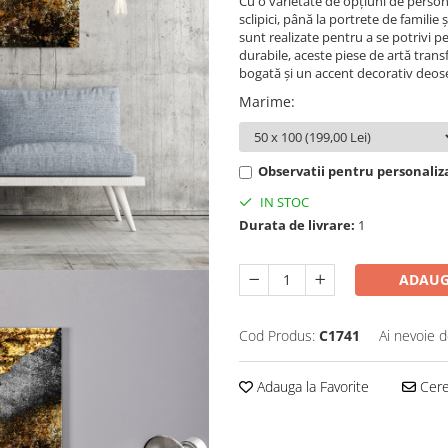
Cu o varietate de opțiuni de persona
sclipici, până la portrete de familie
sunt realizate pentru a se potrivi p
durabile, aceste piese de artă tran
bogată și un accent decorativ deose
Marime
:
Observatii pentru personaliz
IN STOC
Durata de livrare:
1
ADAUG
Cod Produs:
C1741
Ai nevoie d
Adauga la Favorite
Cere 