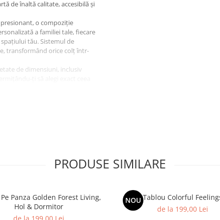
tă de înaltă calitate, accesibilă și
mpresionant, o compoziție
sonalizată a familiei tale, fiecare
 spațiului tău. Sistemul de
e, transformând orice colț într-
etate de dimensiuni, inclusiv
ermițându-ți să alegi exact ceea
 tale. Indiferent dacă ești în
sau Sibiu, poți comanda aceste
orințele tale.
PRODUSE SIMILARE
Pe Panza Golden Forest Living,
Tablou Colorful Feeling
NOU
Hol & Dormitor
de la 199,00 Lei
de la 199,00 Lei