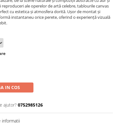
lizare, de la scene naturale și compoziții abstracte cu aur și
 și reproduceri ale operelor de artă celebre, tablourile canvas
erfect cu estetica și atmosfera dorită. Ușor de montat și
sformă instantaneu orice perete, oferind o experiență vizuală
bit.
are
A IN COS
e ajutor?
0752985126
informatii