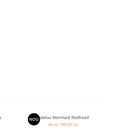
s
Tablou Mermaid Redhead
Tablou P
NOU
NOU
de la 199,00 Lei