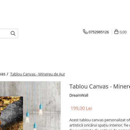
0752985126
0,00
vas /
Tablou Canvas - Minereu de Aur
Tablou Canvas - Miner
DreamWall
199,00 Lei
Acest tablou canvas personalizat ofe
artistică oricărui spațiu interior, f