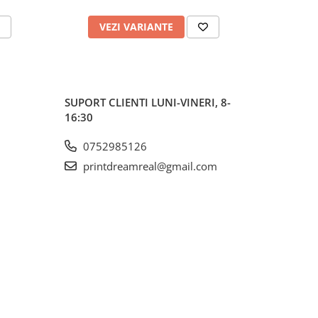
VEZI VARIANTE
V
SUPORT CLIENTI
LUNI-VINERI, 8-
16:30
0752985126
printdreamreal@gmail.com