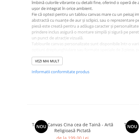
îmbină culorile vibrante cu detalii fine, oferind o operă de ar
ușor de integrat în orice ambient.
Fie că optezi pentru un tablou canvas mare cu un peisaj i
abstractă cu nuanțe de aur și sclipici, sau o reprezentare per
piesă este creată pentru a adăuga caracter și personalitate
prindere inclus asigură o montare simplă și sigură pe peret
un punct de atracție vizuală.
Tablourile canvas personalizate sunt disponibile într-o vari
opțiuni dreptunghiulare sau formate speciale de 3 piese, p
ce se potrivește cel mai bine cu designul interior al locuinței
Timișoara, Iași, Cluj, Constanța, Oradea, Bacău, București 
VEZI MAI MULT
tablouri canvas cu ușurință, personalizându-le exact după d
Informatii conformitate produs
Tablou Canvas Cina cea de Taină - Artă
Tablou 
NOU
NOU
Religioasă Pictată
de la 199,00 Lei