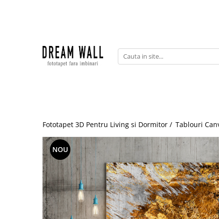
Fototapet fara imbinari
ExclusivArt
Abstract
Arhitectura
Fluid Art
Forme Geometrice
Fototapet 3D Pentru Living si Dormitor /
Tablouri Can
Fototapet 3D
Frescă
NOU
Frunze
Natura
Peisaj
Pentru copii