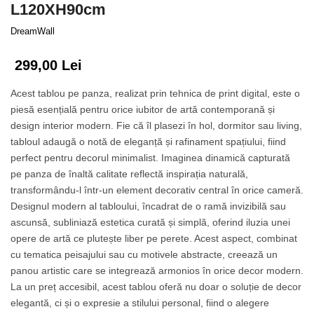
Tropical
L120XH90cm
Watercolor
DreamWall
299,00 Lei
Acest tablou pe panza, realizat prin tehnica de print digital, este o
piesă esențială pentru orice iubitor de artă contemporană și
design interior modern. Fie că îl plasezi în hol, dormitor sau living,
tabloul adaugă o notă de eleganță și rafinament spațiului, fiind
perfect pentru decorul minimalist. Imaginea dinamică capturată
pe panza de înaltă calitate reflectă inspirația naturală,
transformându-l într-un element decorativ central în orice cameră.
Designul modern al tabloului, încadrat de o ramă invizibilă sau
ascunsă, subliniază estetica curată și simplă, oferind iluzia unei
opere de artă ce plutește liber pe perete. Acest aspect, combinat
cu tematica peisajului sau cu motivele abstracte, creează un
panou artistic care se integrează armonios în orice decor modern.
La un preț accesibil, acest tablou oferă nu doar o soluție de decor
elegantă, ci și o expresie a stilului personal, fiind o alegere