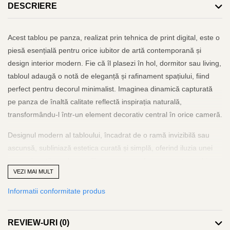
DESCRIERE
Acest tablou pe panza, realizat prin tehnica de print digital, este o
piesă esențială pentru orice iubitor de artă contemporană și
design interior modern. Fie că îl plasezi în hol, dormitor sau living,
tabloul adaugă o notă de eleganță și rafinament spațiului, fiind
perfect pentru decorul minimalist. Imaginea dinamică capturată
pe panza de înaltă calitate reflectă inspirația naturală,
transformându-l într-un element decorativ central în orice cameră.
Designul modern al tabloului, încadrat de o ramă invizibilă sau
ascunsă, subliniază estetica curată și simplă, oferind iluzia unei
opere de artă ce plutește liber pe perete. Acest aspect, combinat
VEZI MAI MULT
cu tematica peisajului sau cu motivele abstracte, creează un
panou artistic care se integrează armonios în orice decor modern.
Informatii conformitate produs
La un preț accesibil, acest tablou oferă nu doar o soluție de decor
elegantă, ci și o expresie a stilului personal, fiind o alegere
REVIEW-URI
(0)