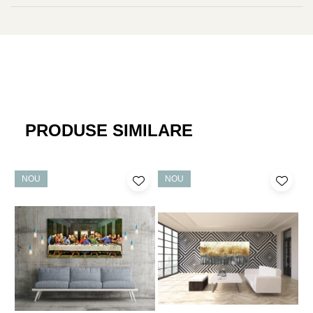
populară pentru cei care doresc să adauge un strop de culoare și
personalitate locuinței lor, fără a compromite pe aspectul modern
și minimalist.
PRODUSE SIMILARE
NOU
NOU