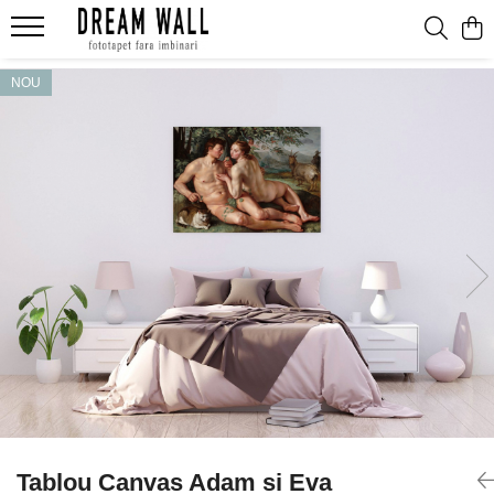
Fototapet fara imbinari
NOU
ExclusivArt
Abstract
Arhitectura
Fluid Art
Forme Geometrice
Fototapet 3D
Frescă
Frunze
Natura
Peisaj
Pentru copii
Tablou Canvas Adam si Eva