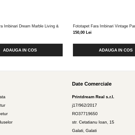
ra Imbinari Dream Marble Living &
Fototapet Fara Imbinari Vintage Pa
150,00 Lei
ADAUGA IN COS
ADAUGA IN COS
Date Comerciale
ata
Printdream Real s.r.l.
tur
j17/962/2017
etur
RO37719650
duselor
str. Cetatianu Ioan, 15
Galati, Galati