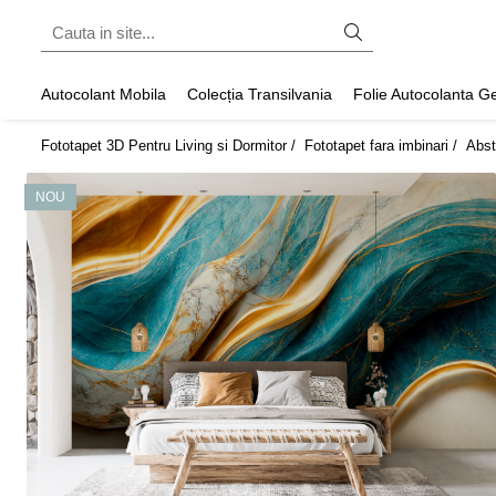
Fototapet fara imbinari
Autocolant Mobila
Colecția Transilvania
Folie Autocolanta 
ExclusivArt
Fototapet 3D Pentru Living si Dormitor /
Fototapet fara imbinari /
Abst
Abstract
Arhitectura
NOU
Fluid Art
Forme Geometrice
Fototapet 3D
Frescă
Frunze
Natura
Peisaj
Pentru copii