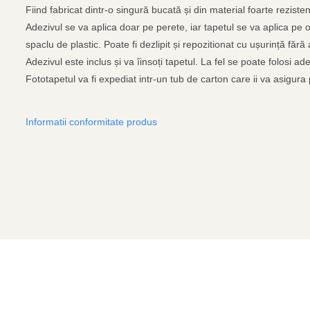
Fiind fabricat dintr-o singură bucată și din material foarte rezist
Adezivul se va aplica doar pe perete, iar tapetul se va aplica pe o
spaclu de plastic. Poate fi dezlipit și repozitionat cu ușurință fără
Adezivul este inclus și va îinsoți tapetul. La fel se poate folosi 
Fototapetul va fi expediat intr-un tub de carton care ii va asigura p
Informatii conformitate produs