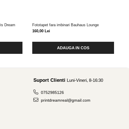
ris Dream
Fototapet fara imbinari Bauhaus Lounge
Fot
160,00 Lei
17
ADAUGA IN COS
Suport Clienti
Luni-Vineri, 8-16:30
0752985126
printdreamreal@gmail.com