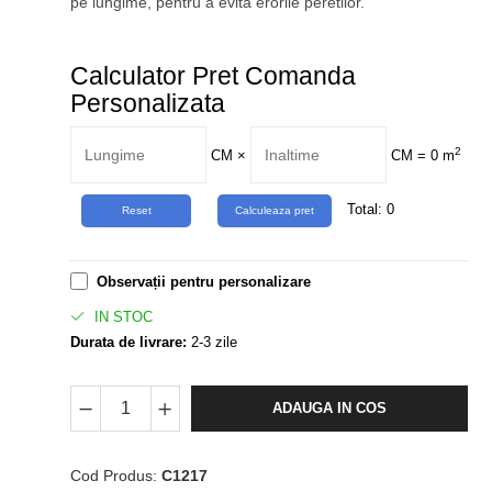
pe lungime, pentru a evita erorile peretilor.
Calculator Pret Comanda
Personalizata
2
CM
×
CM =
0
m
Total:
0
Observații pentru personalizare
IN STOC
Durata de livrare:
2-3 zile
ADAUGA IN COS
Cod Produs:
C1217