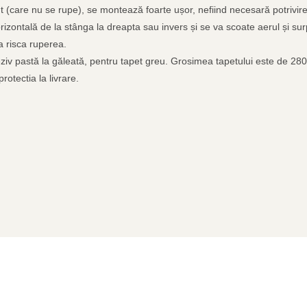
ent (care nu se rupe), se montează foarte ușor, nefiind necesară potrivire
rizontală de la stânga la dreapta sau invers și se va scoate aerul și sur
 a risca ruperea.
adeziv pastă la găleată, pentru tapet greu. Grosimea tapetului este de 28
rotectia la livrare.