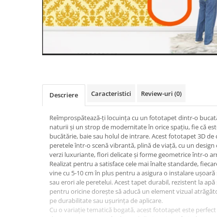
Caracteristici
Review-uri
(0)
Descriere
Reîmprospătează-ți locuința cu un fototapet dintr-o buca
naturii și un strop de modernitate în orice spațiu, fie că es
bucătărie, baie sau holul de intrare. Acest fototapet 3D d
peretele într-o scenă vibrantă, plină de viață, cu un desig
verzi luxuriante, flori delicate și forme geometrice într-o a
Realizat pentru a satisface cele mai înalte standarde, fiecar
vine cu 5-10 cm în plus pentru a asigura o instalare ușoară ș
sau erori ale peretelui. Acest tapet durabil, rezistent la apă 
pentru oricine dorește să aducă un element vizual atrăgăto
pe durabilitate sau ușurința de aplicare.
Cu o variație tematică bogată, acest fototapet este perfec