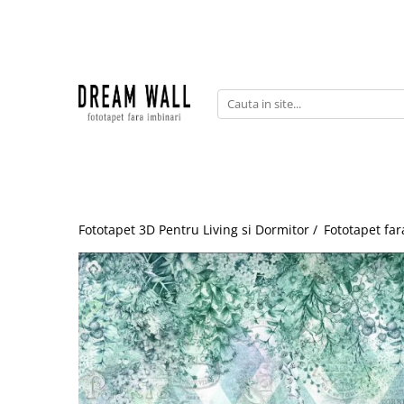
Fototapet fara imbinari
ExclusivArt
Abstract
Arhitectura
Fluid Art
Forme Geometrice
Fototapet 3D Pentru Living si Dormitor /
Fototapet far
Fototapet 3D
Frescă
Frunze
Natura
Peisaj
Pentru copii