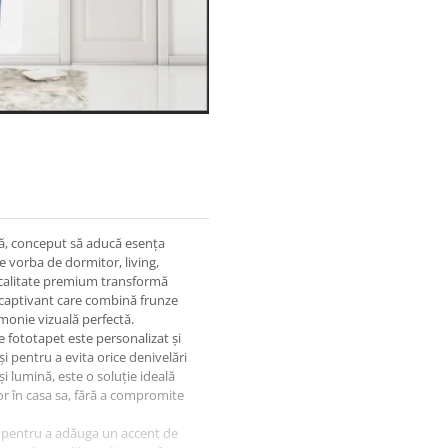
tă, conceput să aducă esența
te vorba de dormitor, living,
e calitate premium transformă
n captivant care combină frunze
rmonie vizuală perfectă.
e fototapet este personalizat și
i pentru a evita orice denivelări
și lumină, este o soluție ideală
r în casa sa, fără a compromite
t pentru a adăuga un accent de