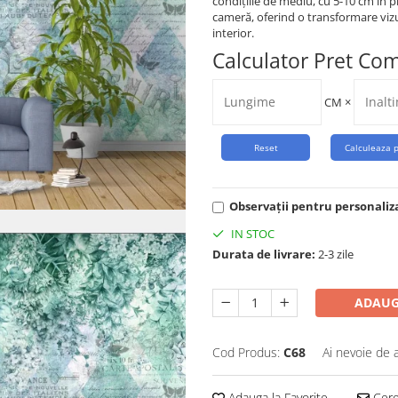
condițiile de mediu, cu 5-10 cm în p
cameră, oferind o transformare vi
interior.
Calculator Pret Co
CM
×
Observații pentru personaliz
IN STOC
Durata de livrare:
2-3 zile
ADAUG
Cod Produs:
C68
Ai nevoie de 
Adauga la Favorite
Cere 