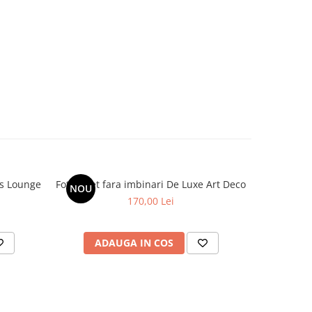
us Lounge
Fototapet fara imbinari De Luxe Art Deco
Fototapet 
NOU
NOU
170,00 Lei
ADAUGA IN COS
AD