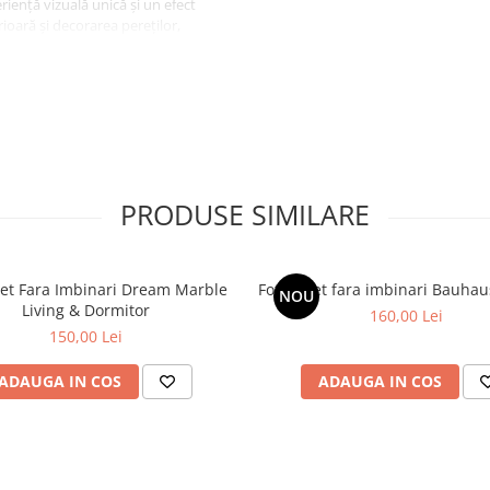
iență vizuală unică și un efect
ioară și decorarea pereților,
n oricărei camere.
PRODUSE SIMILARE
et Fara Imbinari Dream Marble
Fototapet fara imbinari Bauha
NOU
Living & Dormitor
160,00 Lei
150,00 Lei
ADAUGA IN COS
ADAUGA IN COS