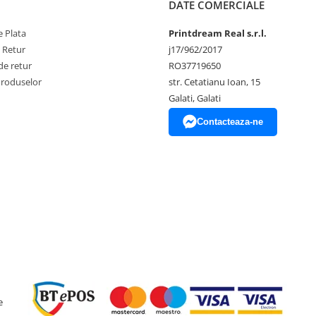
DATE COMERCIALE
 Plata
Printdream Real s.r.l.
e Retur
j17/962/2017
de retur
RO37719650
Produselor
str. Cetatianu Ioan, 15
Galati, Galati
Contacteaza-ne
e