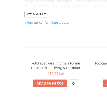
design contemporan în decorul tău interior, oferind o exper
3D imersiv. Este o alegere excelentă pentru renovarea inter
adăugând o notă de înfrumusețare și un decor contempora
VEZI MAI MULT
Informatii conformitate produs
Fototapet Fara Imbinari Forme
Fototap
Geometrice - Living & Dormitor
150,00 Lei
ADAUGA IN COS