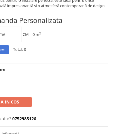
lus pentru o instalare perfectă, este ideal pentru orice
zuală impresionantă și o atmosferă contemporană de design
manda Personalizata
2
CM =
0
m
Total:
0
are
A IN COS
ajutor?
0752985126
informatii