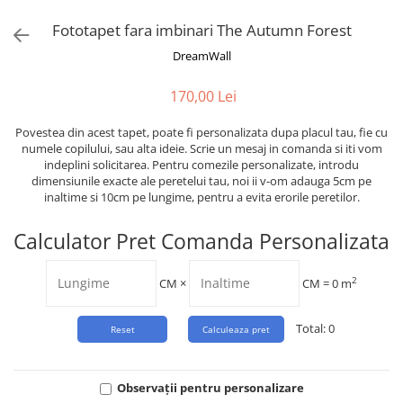
Tropical
Fototapet fara imbinari The Autumn Forest
Watercolor
DreamWall
170,00 Lei
Povestea din acest tapet, poate fi personalizata dupa placul tau, fie cu
numele copilului, sau alta ideie. Scrie un mesaj in comanda si iti vom
indeplini solicitarea. Pentru comezile personalizate, introdu
dimensiunile exacte ale peretelui tau, noi ii v-om adauga 5cm pe
inaltime si 10cm pe lungime, pentru a evita erorile peretilor.
Calculator Pret Comanda Personalizata
2
CM
×
CM =
0
m
Total:
0
Observații pentru personalizare