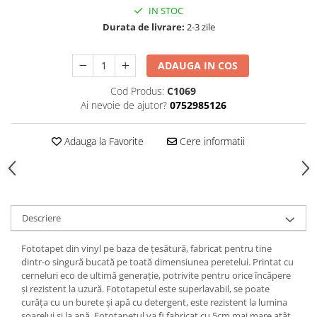
IN STOC
Durata de livrare:
2-3 zile
ADAUGA IN COS
Cod Produs:
C1069
Ai nevoie de ajutor?
0752985126
Adauga la Favorite
Cere informatii
Descriere
Fototapet din vinyl pe baza de țesătură, fabricat pentru tine
dintr-o singură bucată pe toată dimensiunea peretelui. Printat cu
cerneluri eco de ultimă generație, potrivite pentru orice încăpere
și rezistent la uzură. Fototapetul este superlavabil, se poate
curăța cu un burete și apă cu detergent, este rezistent la lumina
soarelui și la apă. Fototapetul va fi fabricat cu 5cm mai mare atât