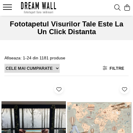
Fototapet fara imbinari
Fototapetul Visurilor Tale Este La
Un Click Distanta
ExclusivArt
Abstract
Arhitectura
Afiseaza:
1-
24
din
1181
produse
Fluid Art
FILTRE
Forme Geometrice
Fototapet 3D
Frescă
Frunze
Natura
Peisaj
Pentru copii