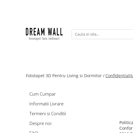
Fototapet fara imbinari
ExclusivArt
Abstract
Arhitectura
Fluid Art
Forme Geometrice
Fototapet 3D Pentru Living si Dormitor /
Confidentialit
Fototapet 3D
Frescă
Cum Cumpar
Frunze
Informatii Livrare
Natura
Termeni si Conditii
Peisaj
Politic
Despre noi
Pentru copii
Confor