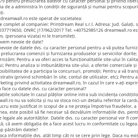
79 pentru prelucrarea datelor cu caracter personal și privind libera
ția de a administra în condiții de siguranță și numai pentru scopuril
ți.
l dreamwall.ro este operat de societatea:
 complet al companiei: Printdream Real s.r.l. Adresa: Jud. Galați, s
O37719650, ONRC J17/962/2017 Tel: +40752985126 dreamwall.ro este
s. (persoana vizata) ni le transmiteți.
avem nevoie de date?
evoie de datele dvs. cu caracter personal pentru a vă putea furniza
prelucrarea comenzii și furnizarea produselor și serviciilor dorite;
urnizăm; Pentru a va oferi acces la funcționalitatile site-ului în cali
ui; Pentru analiza si imbunătățirea site-ului, a ofertei comerciale ș
posibilitatea de a participa la concursuri, promoții; Pentru a vă tr
trativ (privind schimbări în site, contul de utilizator, etc); Pentru 
keting privind activitatea dreamwall.ro, în cazul în care v-ați expri
 face cu datele dvs. cu caracter personal?
țiile solicitate în cazul plăților online intra sub incidența condițiilo
all.ro nu va solicita și nu va stoca nici-un detaliu referitor la ca
ucru este justificat in scopul de a ne proteja împotriva fraudelor, 
ea, este posibil să fie necesar să dezvăluim informațiile dvs. pent
le legale ale autorităților. Datele dvs. cu caracter personal vor fi
ță, că avem obligația de a face acest lucru in conformitate cu legea
mp păstrăm datele?
ca informațiile dvs. atât timp cât ni se cere prin lege. Daca nu exis