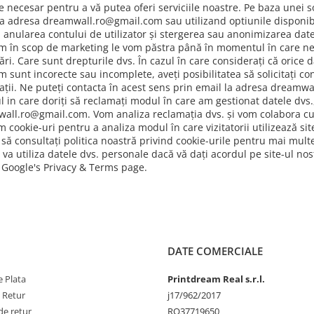
te necesar pentru a vă putea oferi serviciile noastre. Pe baza unei 
la adresa dreamwall.ro@gmail.com sau utilizand optiunile disponibile
ta anularea contului de utilizator și stergerea sau anonimizarea dat
m în scop de marketing le vom păstra până în momentul în care ne a
ri. Care sunt drepturile dvs. În cazul în care considerați că orice d
 sunt incorecte sau incomplete, aveți posibilitatea să solicitați co
ații. Ne puteți contacta în acest sens prin email la adresa dreamw
ul in care doriți să reclamați modul în care am gestionat datele dvs
all.ro@gmail.com. Vom analiza reclamația dvs. și vom colabora cu
m cookie-uri pentru a analiza modul în care vizitatorii utilizează sit
să consultați politica noastră privind cookie-urile pentru mai mult
 va utiliza datele dvs. personale dacă vă dați acordul pe site-ul no
i Google's Privacy & Terms page.
DATE COMERCIALE
 Plata
Printdream Real s.r.l.
e Retur
j17/962/2017
de retur
RO37719650