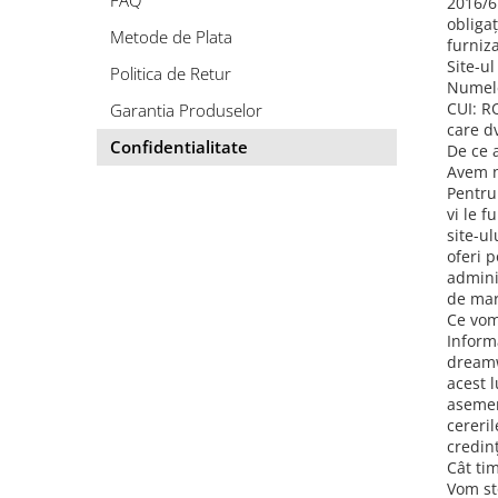
FAQ
Tropical
2016/6
obliga
Watercolor
Metode de Plata
furniza
Site-u
Politica de Retur
Numele
CUI: R
Garantia Produselor
care dv
Confidentialitate
De ce 
Avem n
Pentru 
vi le f
site-ul
oferi 
adminis
de mar
Ce vom
Informa
dreamw
acest l
asemen
cereri
credin
Cât ti
Vom sto