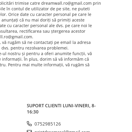
solicitări trimise catre dreamwall.ro@gmail.com prin
 în contul de utilizator de pe site, ne puteti
elor. Orice date cu caracter personal pe care le
nunțați că nu mai doriți să primiți aceste
ate cu caracter personal ale dvs. pe care noi le
nsultarea, rectificarea sau ștergerea acestor
all.ro@gmail.com.
., vă rugăm să ne contactați pe email la adresa
 dvs. pentru rezolvarea problemei.
e-ul nostru și pentru a oferi anumite funcții, vă
e informații. În plus, dorim să vă informăm că
stru. Pentru mai multe informații, vă rugăm să
SUPORT CLIENTI
LUNI-VINERI, 8-
16:30
0752985126