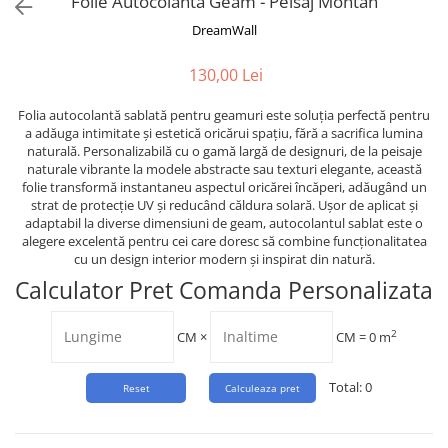
Folie Autocolanta Geam - Peisaj Montan
Tropical
DreamWall
Watercolor
130,00 Lei
Folia autocolantă sablată pentru geamuri este soluția perfectă pentru
a adăuga intimitate și estetică oricărui spațiu, fără a sacrifica lumina
naturală. Personalizabilă cu o gamă largă de designuri, de la peisaje
naturale vibrante la modele abstracte sau texturi elegante, această
folie transformă instantaneu aspectul oricărei încăperi, adăugând un
strat de protecție UV și reducând căldura solară. Ușor de aplicat și
adaptabil la diverse dimensiuni de geam, autocolantul sablat este o
alegere excelentă pentru cei care doresc să combine funcționalitatea
cu un design interior modern și inspirat din natură.
Calculator Pret Comanda Personalizata
2
CM
×
CM =
0
m
Total:
0