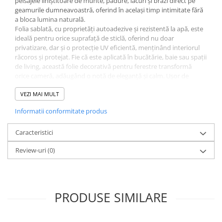
peisajele liniștitoare de munte, pădure, lacuri și brazi direct pe
geamurile dumneavoastră, oferind în același timp intimitate fără
a bloca lumina naturală.
Folia sablată, cu proprietăți autoadezive și rezistentă la apă, este
ideală pentru orice suprafață de sticlă, oferind nu doar
privatizare, dar și o protecție UV eficientă, menținând interiorul
răcoros și protejat. Fie că este aplicată în bucătărie, baie sau spații
de living, această folie decorativă pentru ferestre transformă
orice cameră, adăugând o notă de eleganță și calm. Ușor de
montat, autocolantul personalizat pe geam poate fi adaptat
oricărui spațiu, îmbunătățind estetica ferestrei cu modele
VEZI MAI MULT
naturale, de la peisaje colorate până la elegante imitații de
Informatii conformitate produs
marmură sau oglindă.
Caracteristici
Review-uri
(0)
PRODUSE SIMILARE