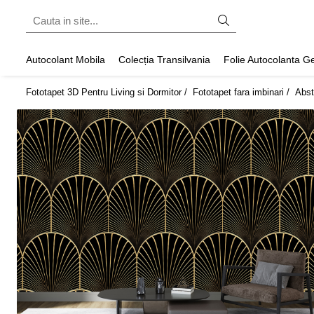
Fototapet fara imbinari
Autocolant Mobila
Colecția Transilvania
Folie Autocolanta 
ExclusivArt
Fototapet 3D Pentru Living si Dormitor /
Fototapet fara imbinari /
Abst
Abstract
Arhitectura
Fluid Art
Forme Geometrice
Fototapet 3D
Frescă
Frunze
Natura
Peisaj
Pentru copii