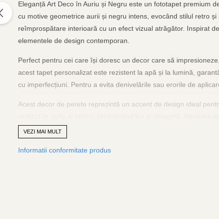
Eleganță Art Deco în Auriu și Negru este un fototapet premium de 
cu motive geometrice aurii și negru intens, evocând stilul retro și 
reîmprospătare interioară cu un efect vizual atrăgător. Inspirat d
elementele de design contemporan.
Perfect pentru cei care își doresc un decor care să impresioneze, fo
acest tapet personalizat este rezistent la apă și la lumină, garantân
cu imperfecțiuni. Pentru a evita denivelările sau erorile de aplicar
Acest decor de perete reprezintă un accent de design ideal pentru iu
realizat în auriu și negru, simbolizând lux și eleganță. Alegerea
interioare de succes. Prin opțiunile personalizabile și variația t
VEZI MAI MULT
Informatii conformitate produs