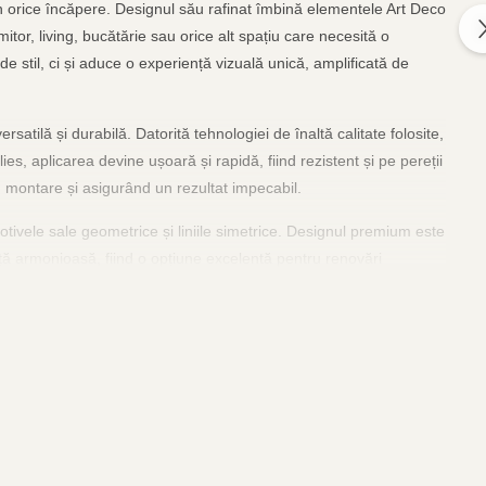
în orice încăpere. Designul său rafinat îmbină elementele Art Deco
itor, living, bucătărie sau orice alt spațiu care necesită o
e stil, ci și aduce o experiență vizuală unică, amplificată de
satilă și durabilă. Datorită tehnologiei de înaltă calitate folosite,
ies, aplicarea devine ușoară și rapidă, fiind rezistent și pe pereții
 în montare și asigurând un rezultat impecabil.
motivele sale geometrice și liniile simetrice. Designul premium este
ță armonioasă, fiind o opțiune excelentă pentru renovări
pletând designul interior într-un mod unic și memorabil.