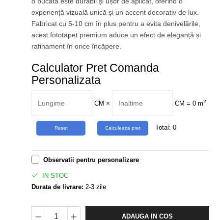
o bucată este durabil și ușor de aplicat, oferind o
experiență vizuală unică și un accent decorativ de lux.
Fabricat cu 5-10 cm în plus pentru a evita denivelările,
acest fototapet premium aduce un efect de eleganță și
rafinament în orice încăpere.
Calculator Pret Comanda
Personalizata
2
CM
×
CM =
0
m
Total:
0
Observatii pentru personalizare
IN STOC
Durata de livrare:
2-3 zile
ADAUGA IN COS