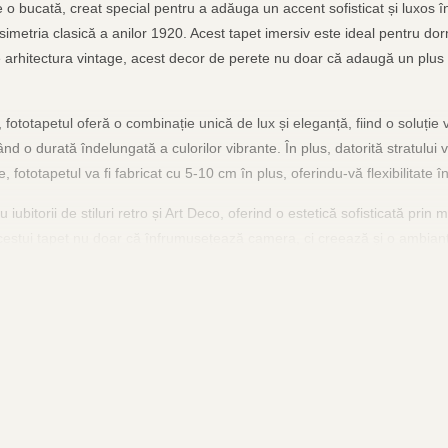
o bucată, creat special pentru a adăuga un accent sofisticat și luxos 
simetria clasică a anilor 1920. Acest tapet imersiv este ideal pentru dorm
e arhitectura vintage, acest decor de perete nu doar că adaugă un plus d
totapetul oferă o combinație unică de lux și eleganță, fiind o soluție ver
d o durată îndelungată a culorilor vibrante. În plus, datorită stratului vl
e, fototapetul va fi fabricat cu 5-10 cm în plus, oferindu-vă flexibilitate
bitorii de stiluri retro și Art Deco, oferind o estetică sofisticată prin 
 acestui tapet nu doar că înfrumusețează camera, ci creează și o ambian
ematică, acest fototapet se adaptează perfect gusturilor individuale, com