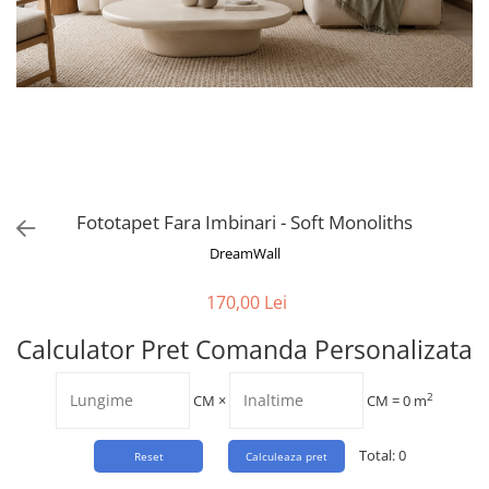
Tropical
Watercolor
Fototapet Fara Imbinari - Soft Monoliths
DreamWall
170,00 Lei
Calculator Pret Comanda Personalizata
2
CM
×
CM =
0
m
Total:
0