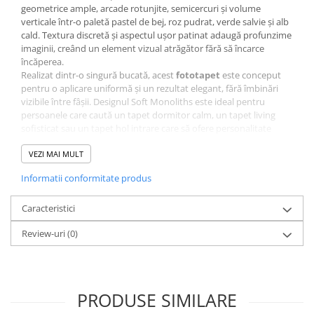
geometrice ample, arcade rotunjite, semicercuri și volume
verticale într-o paletă pastel de bej, roz pudrat, verde salvie și alb
cald. Textura discretă și aspectul ușor patinat adaugă profunzime
imaginii, creând un element vizual atrăgător fără să încarce
încăperea.
Realizat dintr-o singură bucată, acest
fototapet
este conceput
pentru o aplicare uniformă și un rezultat elegant, fără îmbinări
vizibile între fâșii. Designul Soft Monoliths este ideal pentru
persoanele care caută un tapet dormitor calm, un tapet living
sofisticat sau un tapet hol intrare care să ofere personalitate
spațiului încă de la primul pas. Datorită culorilor neutre și
formelor armonioase, poate fi folosit și pentru decorarea unui
VEZI MAI MULT
birou, a unei camere de oaspeți sau a unei zone de lectură.
Informatii conformitate produs
Compoziția sugerează monoliți moi, sculpturali, iar suprapunerile
de forme creează un efect 3D subtil. Este o alternativă rafinată la
un tapet 3D clasic, fiind potrivit pentru cei care doresc un decor
Caracteristici
contemporan, cu o experiență vizuală unică și un accent de
Review-uri
(0)
design ușor de integrat. Modelul se asortează foarte bine cu
mobilier din lemn natur, textile din in, corpuri de iluminat
minimaliste și accesorii decorative în tonuri calde.
Soft Monoliths poate fi ales ca
fototapet dormitor
pentru o
atmosferă liniștitoare sau ca
fototapet living
pentru a evidenția
PRODUSE SIMILARE
peretele principal al camerei. Este o soluție inspirată pentru