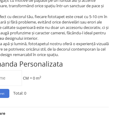
ogățit cu motive de papadii pe un fundal alb și accente
laxare, transformând orice spațiu într-un sanctuar de pace și
fect cu decorul tău, fiecare fototapet este creat cu 5-10 cm în
ară și fără probleme, evitând orice denivelări sau erori ale
 calitate superioară este nu doar un accesoriu decorativ, ci și
augă profunzime și caracter camerei, făcându-l ideal pentru
a designului interior.
 la apă și lumină, fototapetul nostru oferă o experiență vizuală
e se potrivesc oricărui stil, de la decorul contemporan la cel
esign remarcabil în orice spațiu.
manda Personalizata
2
CM =
0
m
Total:
0
are