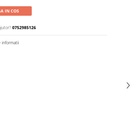
A IN COS
ajutor?
0752985126
informatii