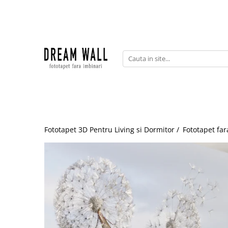
Fototapet fara imbinari
ExclusivArt
Abstract
Arhitectura
Fluid Art
Forme Geometrice
Fototapet 3D Pentru Living si Dormitor /
Fototapet far
Fototapet 3D
Frescă
Frunze
Natura
Peisaj
Pentru copii