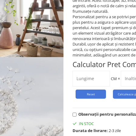
de intrare. Acest fototapet 3D, îmb
argintii, oferă o notă de calm și re
frumusețe naturală.
Personalizat pentru a se potrivi per
plus pentru a asigura o aplicare ușo
peretelui. Acest tapet premium și de
un element vizual atrăgător care ad
renovarea interioară și îmbunătățire
Durabil, ușor de aplicat și rezistent
unică, cu opțiuni personalizabile car
minimalist, adăugând un accent de d
Calculator Pret Co
CM
×
Observații pentru personaliz
IN STOC
Durata de livrare:
2-3 zile