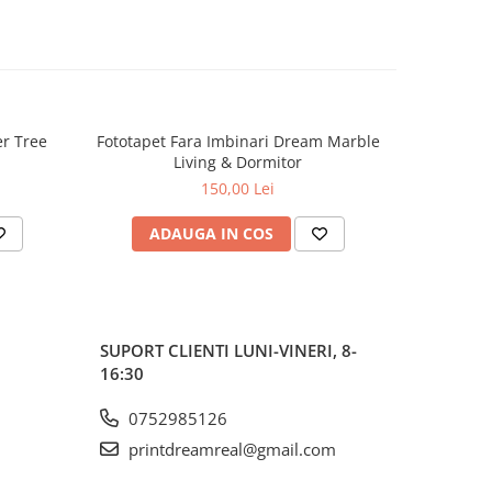
er Tree
Fototapet Fara Imbinari Dream Marble
Fototapet
Living & Dormitor
150,00 Lei
ADAUGA IN COS
AD
SUPORT CLIENTI
LUNI-VINERI, 8-
16:30
0752985126
printdreamreal@gmail.com