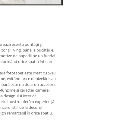
rează esența purității și
or și living, până la bucătărie,
u motive de papadii pe un fundal
ansformând orice spațiu într-un
care fototapet este creat cu 5-10
eme, evitând orice denivelări sau
erioară este nu doar un accesoriu
ofunzime și caracter camerei,
a designului interior.
apetul nostru oferă o experiență
icărui stil, de la decorul
gn remarcabil în orice spațiu.