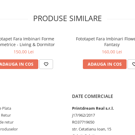
PRODUSE SIMILARE
otapet Fara Imbinari Forme
Fototapet Fara Imbinari Flow
metrice - Living & Dormitor
Fantasy
150,00 Lei
160,00 Lei
ADAUGA IN COS
ADAUGA IN COS
DATE COMERCIALE
 Plata
Printdream Real s.r.l.
e Retur
j17/962/2017
de retur
RO37719650
Produselor
str. Cetatianu Ioan, 15