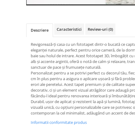
Caracteristici
Review-uri
(0)
Descriere
Revigorează-ți casa cu un fototapet dintr-o bucată ce captu
eleganței naturale, perfect pentru orice cameră, de la dormit
baie sau holul de intrare. Acest fototapet 3D, îmbogățit c
alb și accente argintii, oferă o notă de calm și relaxare, tr
sanctuar de pace și frumusețe naturală.
Personalizat pentru a se potrivi perfect cu decorul tău, fie
cm în plus pentru a asigura o aplicare ușoară și fără probl
erori ale peretelui. Acest tapet premium și de calitate sup
decorativ, ci și un element vizual atrăgător care adaugă pr
făcându-l ideal pentru renovarea interioară și îmbunătățire
Durabil, ușor de aplicat și rezistent la apă și lumină, fotot
vizuală unică, cu opțiuni personalizabile care se potrivesc or
contemporan la cel minimalist, adăugând un accent de desi
Informatii conformitate produs