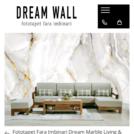
Fototapet fara imbinari
ExclusivArt
Abstract
Arhitectura
Fluid Art
Forme Geometrice
Fototapet 3D
Frescă
Frunze
Natura
Peisaj
Pentru copii
Fototapet Fara Imbinari Dream Marble Living &