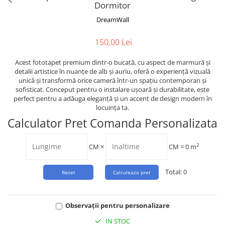
Tropical
Dormitor
Watercolor
DreamWall
150,00 Lei
Acest fototapet premium dintr-o bucată, cu aspect de marmură și
detalii artistice în nuanțe de alb și auriu, oferă o experiență vizuală
unică și transformă orice cameră într-un spațiu contemporan și
sofisticat. Conceput pentru o instalare ușoară și durabilitate, este
perfect pentru a adăuga eleganță și un accent de design modern în
locuința ta.
Calculator Pret Comanda Personalizata
2
CM
×
CM =
0
m
Total:
0
Observații pentru personalizare
IN STOC