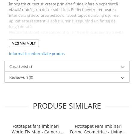
îmbogățit cu texturi create prin arta fluidă, oferă o experiență
vizuală unică și un decor sofisticat. Perfect pentru renovarea
interioară și decorarea peretelui, acest tapet durabil și ușor de
aplicat este rezistent la apă și lumină, asigurând un finisaj de
lungă durată.
Fiecare fototapet este conceput cu 5-10 cm în plus pentru a evita
orice denivelări sau erori ale peretelui, facilitând o instalare
netedă și profesională. Acest accesoriu decorativ este o alegere
VEZI MAI MULT
excelentă pentru cei care doresc să adauge un element vizual
Informatii conformitate produs
atrăgător și să creeze o atmosferă de înfrumusețare în camera
lor.
Caracteristici
Review-uri
(0)
PRODUSE SIMILARE
Fototapet fara imbinari
Fototapet Fara Imbinari
World Fly Map - Camera
Forme Geometrice - Living &