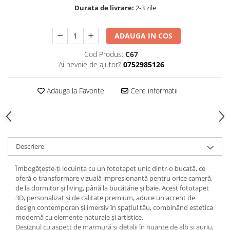
Durata de livrare:
2-3 zile
ADAUGA IN COS
Cod Produs:
C67
Ai nevoie de ajutor?
0752985126
Adauga la Favorite
Cere informatii
Descriere
Îmbogățește-ți locuința cu un fototapet unic dintr-o bucată, ce
oferă o transformare vizuală impresionantă pentru orice cameră,
de la dormitor și living, până la bucătărie și baie. Acest fototapet
3D, personalizat și de calitate premium, aduce un accent de
design contemporan și imersiv în spațiul tău, combinând estetica
modernă cu elemente naturale și artistice.
Designul cu aspect de marmură și detalii în nuanțe de alb și auriu,