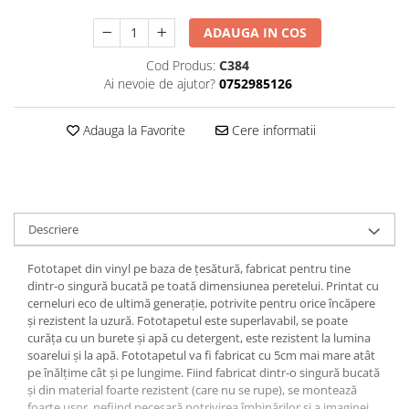
ADAUGA IN COS
Cod Produs:
C384
Ai nevoie de ajutor?
0752985126
Adauga la Favorite
Cere informatii
Descriere
Fototapet din vinyl pe baza de țesătură, fabricat pentru tine
dintr-o singură bucată pe toată dimensiunea peretelui. Printat cu
cerneluri eco de ultimă generație, potrivite pentru orice încăpere
și rezistent la uzură. Fototapetul este superlavabil, se poate
curăța cu un burete și apă cu detergent, este rezistent la lumina
soarelui și la apă. Fototapetul va fi fabricat cu 5cm mai mare atât
pe înălțime cât și pe lungime. Fiind fabricat dintr-o singură bucată
și din material foarte rezistent (care nu se rupe), se montează
foarte ușor, nefiind necesară potrivirea îmbinărilor și a imaginei.