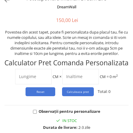
Tropical
DreamWall
Watercolor
150,00 Lei
Povestea din acest tapet, poate fi personalizata dupa placul tau, fie cu
numele copilului, sau alta ideie. Scrie un mesaj in comanda si iti vom
indeplini solicitarea. Pentru comezile personalizate, introdu
dimensiunile exacte ale peretelui tau, noi ii v-om adauga 5cm pe
inaltime si 10cm pe lungime, pentru a evita erorile peretilor.
Calculator Pret Comanda Personalizata
2
CM
×
CM =
0
m
Total:
0
Observații pentru personalizare
IN STOC
Durata de livrare:
2-3 zile