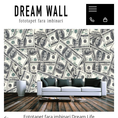
Fototapet fara imbinari
ExclusivArt
Abstract
Arhitectura
Fluid Art
Forme Geometrice
Fototapet 3D
Frescă
Frunze
Natura
Peisaj
Pentru copii
Fototapet fara imbinari Dream Life