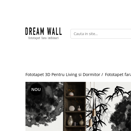
Fototapet fara imbinari
ExclusivArt
Abstract
Arhitectura
Fluid Art
Forme Geometrice
Fototapet 3D Pentru Living si Dormitor /
Fototapet far
Fototapet 3D
Frescă
NOU
Frunze
Natura
Peisaj
Pentru copii