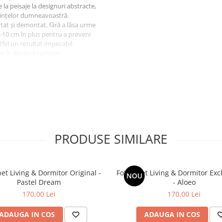
 la peisaje la designuri abstracte,
erințelor dumneavoastră.
tat și demontat, fără a lăsa urme
-10 cm în plus pentru a preveni
tfel un rezultat impecabil.
or în decorul camerei,
celentă pentru renovare
gant. Designul său sofisticat și
ită și o durabilitate
 sau bucătărie, fototapetul nostru
est tip de tapet nu doar că
e și stil.
PRODUSE SIMILARE
et Living & Dormitor Original -
Fototapet Living & Dormitor Exc
NOU
Pastel Dream
- Aloeo
170,00 Lei
170,00 Lei
ADAUGA IN COS
ADAUGA IN COS