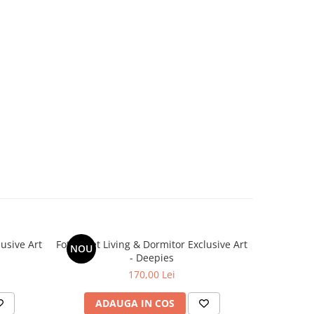
lusive Art
Fototapet Living & Dormitor Exclusive Art
Fototapet L
NOU
NOU
- Deepies
170,00 Lei
ADAUGA IN COS
AD