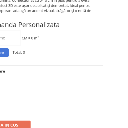
și lumină. Confectionat cu 5-10 cm în plus pentru a evita
 efect 3D este ușor de aplicat și demontat. Ideal pentru
mporan, adaugă un accent vizual atrăgător și o notă de
manda Personalizata
2
CM =
0
m
Total:
0
are
A IN COS