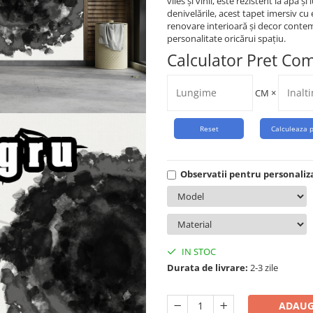
vlies și vinil, este rezistent la apă 
denivelările, acest tapet imersiv cu
renovare interioară și decor conte
personalitate oricărui spațiu.
Calculator Pret Co
CM
×
Observatii pentru personaliz
IN STOC
Durata de livrare:
2-3 zile
ADAUG