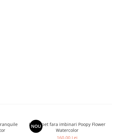
Tranquile
Fototapet fara imbinari Poopy Flower
Fototapet
NOU
NOU
tor
Watercolor
160,00 Lei