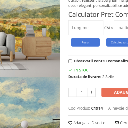
durabil, rezistent la apă și lumină,
decor elegant, personalizabil, ce ad
Calculator Pret Co
CM
×
Observatii Pentru Personaliz
IN STOC
Durata de livrare:
2-3 zile
ADAUG
Cod Produs:
C1914
Ai nevoie d
Adauga la Favorite
Cere 