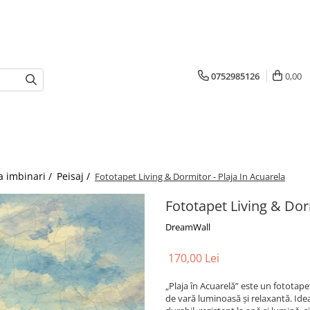
0752985126
0,00
a imbinari /
Peisaj /
Fototapet Living & Dormitor - Plaja In Acuarela
Fototapet Living & Dorm
DreamWall
170,00 Lei
„Plaja în Acuarelă” este un fototape
de vară luminoasă și relaxantă. Idea