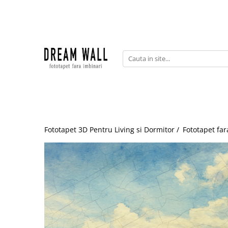
Fototapet fara imbinari
ExclusivArt
Abstract
Arhitectura
Fluid Art
Forme Geometrice
Fototapet 3D Pentru Living si Dormitor /
Fototapet far
Fototapet 3D
Frescă
Frunze
Natura
Peisaj
Pentru copii