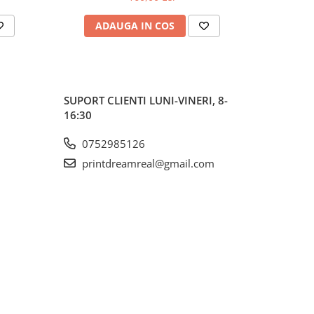
ADAUGA IN COS
AD
SUPORT CLIENTI
LUNI-VINERI, 8-
16:30
0752985126
printdreamreal@gmail.com