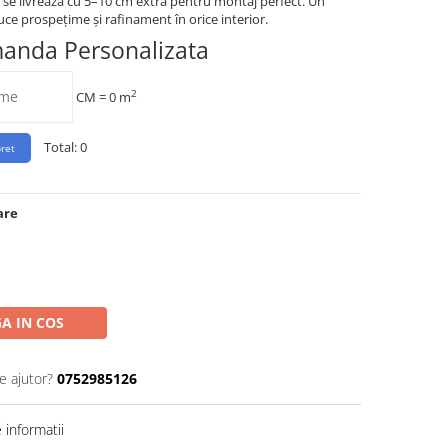
 și se livrează cu 5–10 cm extra pentru montaj perfect. Un
uce prospețime și rafinament în orice interior.
manda Personalizata
2
CM =
0
m
Total:
0
are
A IN COS
e ajutor?
0752985126
informatii