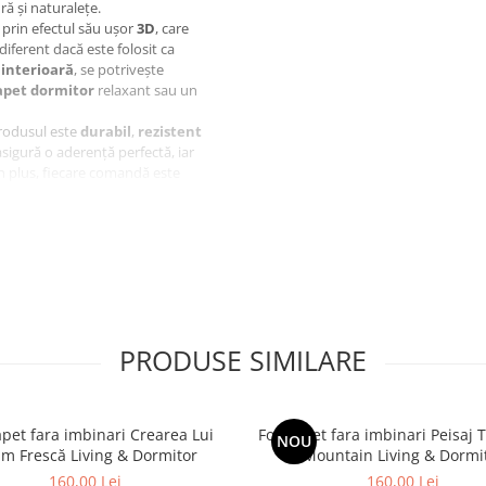
ă și naturalețe.
prin efectul său ușor
3D
, care
ndiferent dacă este folosit ca
interioară
, se potrivește
apet dormitor
relaxant sau un
produsul este
durabil
,
rezistent
sigură o aderență perfectă, iar
. În plus, fiecare comandă este
plus
pe fiecare latură, pentru a
 un montaj fără griji.
 veritabil
accesoriu decorativ
i combinat cu mobilier minimalist
vită oricărui stil. Pentru cei care
eastră spre vară, spre mare, spre
e spațiu devine o poveste vizuală
PRODUSE SIMILARE
 camerei
. Lasă-te purtat de
ia
experiență vizuală de
apet fara imbinari Crearea Lui
Fototapet fara imbinari Peisaj 
NOU
m Frescă Living & Dormitor
Mountain Living & Dormi
160,00 Lei
160,00 Lei