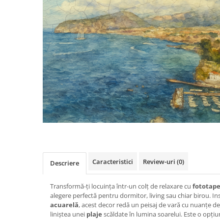
Caracteristici
Review-uri
(0)
Descriere
Transformă-ți locuința într-un colț de relaxare cu
fototape
alegere perfectă pentru dormitor, living sau chiar birou. Inspi
acuarelă
, acest decor redă un peisaj de vară cu nuanțe de
liniștea unei
plaje
scăldate în lumina soarelui. Este o opțiu