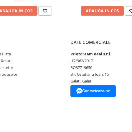
ADAUGA IN COS
ADAUGA IN COS
DATE COMERCIALE
 Plata
Printdream Real s.r.l.
e Retur
j17/962/2017
de retur
RO37719650
Produselor
str. Cetatianu Ioan, 15
Galati, Galati
Contacteaza-ne