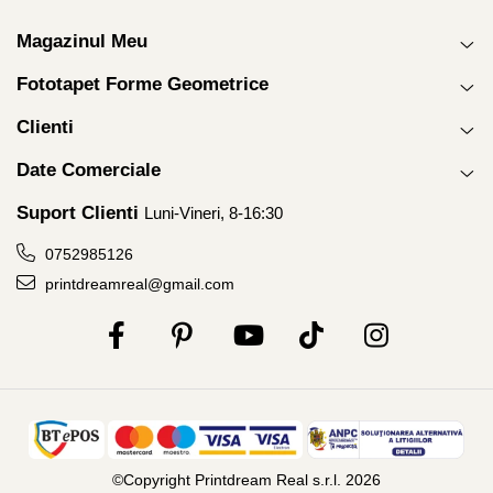
Tropical
Watercolor
Magazinul Meu
Fototapet Forme Geometrice
Clienti
Date Comerciale
Suport Clienti
Luni-Vineri, 8-16:30
0752985126
printdreamreal@gmail.com
©Copyright Printdream Real s.r.l. 2026