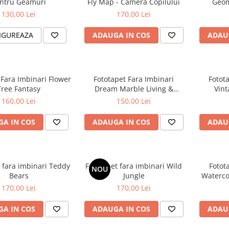
ntru Geamuri
Fly Map - Camera Copilului
Geom
130,00 Lei
170,00 Lei
IGUREAZA
ADAUGA IN COS
ADAU
 Fara Imbinari Flower
Fototapet Fara Imbinari
Fotot
Tree Fantasy
Dream Marble Living &
Vint
Dormitor
160,00 Lei
150,00 Lei
A IN COS
ADAUGA IN COS
ADAU
 fara imbinari Teddy
Fototapet fara imbinari Wild
Fotot
NOU
Bears
Jungle
Waterco
170,00 Lei
170,00 Lei
A IN COS
ADAUGA IN COS
ADAU