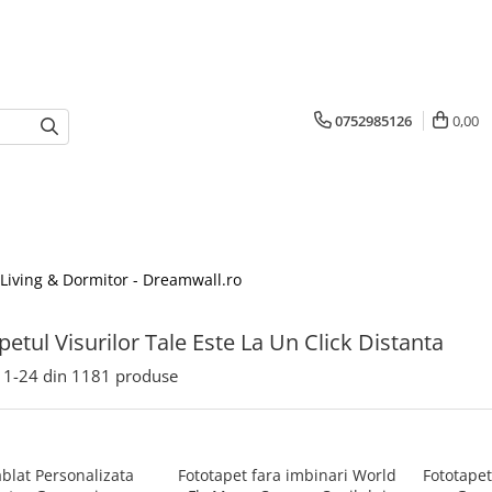
0752985126
0,00
 Living & Dormitor - Dreamwall.ro
petul Visurilor Tale Este La Un Click Distanta
1-
24
din
1181
produse
ablat Personalizata
Fototapet fara imbinari World
Fototapet