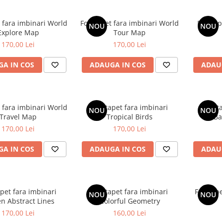
 fara imbinari World
Fototapet fara imbinari World
Fototap
NOU
NOU
Explore Map
Tour Map
170,00 Lei
170,00 Lei
A IN COS
ADAUGA IN COS
ADAU
 fara imbinari World
Fototapet fara imbinari
Fotot
NOU
NOU
Travel Map
Tropical Birds
Ba
170,00 Lei
170,00 Lei
A IN COS
ADAUGA IN COS
ADAU
pet fara imbinari
Fototapet fara imbinari
Fototape
NOU
NOU
n Abstract Lines
Colorful Geometry
170,00 Lei
160,00 Lei