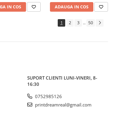
GA IN COS
ADAUGA IN COS
1
2
3
50
...
SUPORT CLIENTI
LUNI-VINERI, 8-
16:30
0752985126
printdreamreal@gmail.com