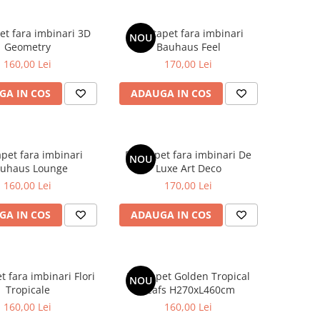
et fara imbinari 3D
Fototapet fara imbinari
NOU
Geometry
Bauhaus Feel
160,00 Lei
170,00 Lei
GA IN COS
ADAUGA IN COS
apet fara imbinari
Fototapet fara imbinari De
NOU
uhaus Lounge
Luxe Art Deco
160,00 Lei
170,00 Lei
GA IN COS
ADAUGA IN COS
t fara imbinari Flori
Fototapet Golden Tropical
NOU
Tropicale
Leafs H270xL460cm
160,00 Lei
160,00 Lei