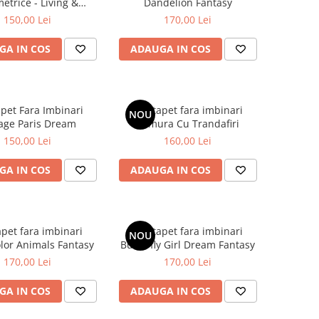
etrice - Living &
Dandelion Fantasy
Dormitor
150,00 Lei
170,00 Lei
GA IN COS
ADAUGA IN COS
apet Fara Imbinari
Fototapet fara imbinari
NOU
age Paris Dream
Ramura Cu Trandafiri
150,00 Lei
160,00 Lei
GA IN COS
ADAUGA IN COS
apet fara imbinari
Fototapet fara imbinari
NOU
lor Animals Fantasy
Butterfly Girl Dream Fantasy
170,00 Lei
170,00 Lei
GA IN COS
ADAUGA IN COS