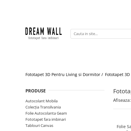
Fototapet fara imbinari
ExclusivArt
Abstract
Arhitectura
Fluid Art
Forme Geometrice
Fototapet 3D Pentru Living si Dormitor /
Fototapet 3D
Fototapet 3D
Frescă
Fotota
PRODUSE
Frunze
Afiseaza:
Autocolant Mobila
Natura
Colecția Transilvania
Peisaj
Folie Autocolanta Geam
Fototapet fara imbinari
Pentru copii
Tablouri Canvas
Folie S