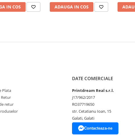
A IN COS
ADAUGA IN COS
ADAU
DATE COMERCIALE
 Plata
Printdream Real s.r.l.
e Retur
j17/962/2017
de retur
RO37719650
Produselor
str. Cetatianu Ioan, 15
Galati, Galati
Contacteaza-ne