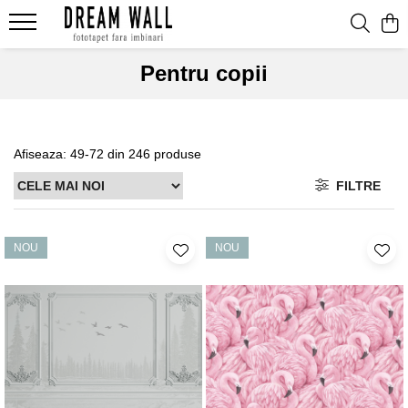
Fototapet fara imbinari
Pentru copii
ExclusivArt
Abstract
Afiseaza:
49-
72
din
246
produse
Arhitectura
Fluid Art
FILTRE
Forme Geometrice
Fototapet 3D
NOU
NOU
Frescă
Frunze
Natura
Peisaj
Pentru copii