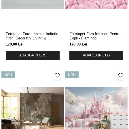
Tropical
Watercolor
Fototapet Fara Imbinari Imitatie
Fototapet Fara Imbinari Pentru
Profil Decorativ Living &
Copii - Flamingo
Dormitor
170,00 Lei
170,00 Lei
ADAUGA IN COS
ADAUGA IN COS
NOU
NOU