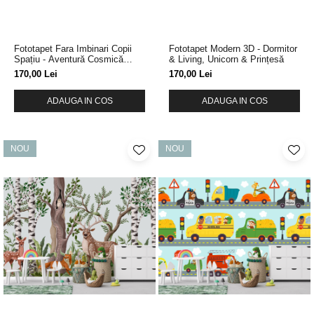
Fototapet Fara Imbinari Copii
Fototapet Modern 3D - Dormitor
Spațiu - Aventură Cosmică
& Living, Unicorn & Prințesă
Colorată
170,00 Lei
170,00 Lei
ADAUGA IN COS
ADAUGA IN COS
NOU
NOU