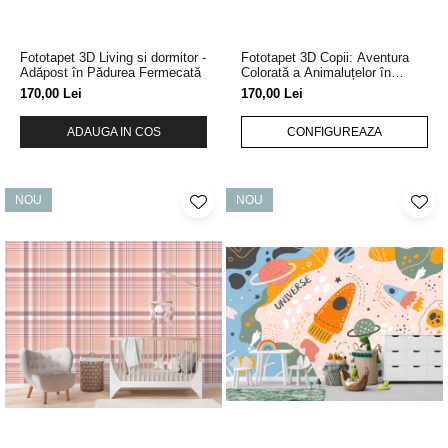
Fototapet 3D Living si dormitor -
Fototapet 3D Copii: Aventura
Adăpost în Pădurea Fermecată
Colorată a Animaluțelor în
Mașini pe Strada Plină de
170,00 Lei
170,00 Lei
Magie
ADAUGA IN COS
CONFIGUREAZA
NOU
NOU