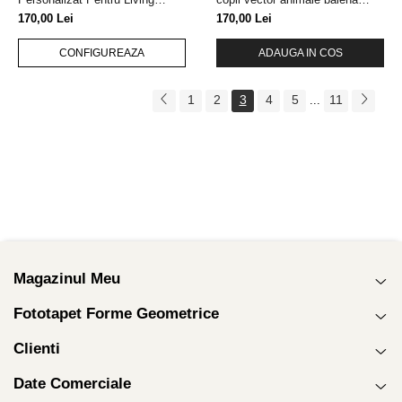
Dormitor Sau Camera Copilului
albastru noapte
170,00 Lei
170,00 Lei
CONFIGUREAZA
ADAUGA IN COS
1
2
3
4
5
11
...
Magazinul Meu
Fototapet Forme Geometrice
Clienti
Date Comerciale