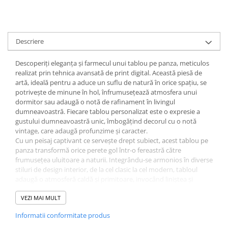
Descriere
Descoperiți eleganța și farmecul unui tablou pe panza, meticulos
realizat prin tehnica avansată de print digital. Această piesă de
artă, ideală pentru a aduce un suflu de natură în orice spațiu, se
potrivește de minune în hol, înfrumusețează atmosfera unui
dormitor sau adaugă o notă de rafinament în livingul
dumneavoastră. Fiecare tablou personalizat este o expresie a
gustului dumneavoastră unic, îmbogățind decorul cu o notă
vintage, care adaugă profunzime și caracter.
Cu un peisaj captivant ce servește drept subiect, acest tablou pe
panza transformă orice perete gol într-o fereastră către
frumusețea uluitoare a naturii. Integrându-se armonios în diverse
stiluri de design interior, de la cel clasic la cel modern, tabloul
adaugă o atmosferă caldă și primitoare, invocând liniștea și
frumusețea peisajelor naturale.
Calitatea excepțională a printului pe panza asigură că fiecare
VEZI MAI MULT
detaliu al operei de artă este reprodus cu fidelitate, culorile
Informatii conformitate produs
vibrante și texturile fiind păstrate în toată splendoarea lor.
Aceasta înseamnă că veți putea admira nuanțele și detaliile fine