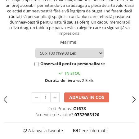
un preț accesibil, permițându-vă să adăugați o piesă de artă valoroasă
colecției dumneavoastră fără a vă îngrijora de buget. Indiferent dacă
căutați să personalizați spațiul cu un tablou care reflectă pasiunea
dumneavoastră pentru natură sau să oferiți un cadou memorabil
cuiva drag, un tablou pe panza este o alegere care cu siguranță va
impresiona.
Marime
:
Observatii pentru personalizare
IN STOC
Durata de livrare:
2-3 zile
ADAUGA IN COS
Cod Produs:
C1678
Ai nevoie de ajutor?
0752985126
Adauga la Favorite
Cere informatii