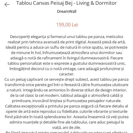
Tropical
Tablou Canvas Peisaj Bej - Living & Dormitor
Watercolor
DreamWall
199,00 Lei
Descoperiți eleganța și farmecul unui tablou pe panza, meticulos
realizat prin tehnica avansată de print digital. Această piesă de artă,
ideală pentru a aduce un suflu de natură în orice spațiu, se potrivește
de minune în hol, înfrumusețează atmosfera unui dormitor sau
adaugă o notă de rafinament în livingul dumneavoastră. Fiecare
tablou personalizat este o expresie a gustului dumneavoastră unic,
îmbogățind decorul cu o notă vintage, care adaugă profunzime și
caracter.
Cu un peisaj captivant ce servește drept subiect, acest tablou pe panza
transformă orice perete gol într-o fereastră către frumusețea uluitoare
a naturii. Integrându-se armonios în diverse stiluri de design interior,
de la cel clasic la cel modern, tabloul adaugă o atmosferă caldă și
primitoare, invocând liniștea și frumusețea peisajelor naturale.
Calitatea excepțională a printului pe panza asigură că fiecare detaliu al
operei de artă este reprodus cu fidelitate, culorile vibrante și texturile
fiind păstrate în toată splendoarea lor. Aceasta înseamnă că veți putea
admira nuanțele și detaliile fine ale tabloului, care aduc peisajul la
viață, ani de zile.
Pe lângă impactul estetic remarcabil, tablourile noastre sunt oferite la