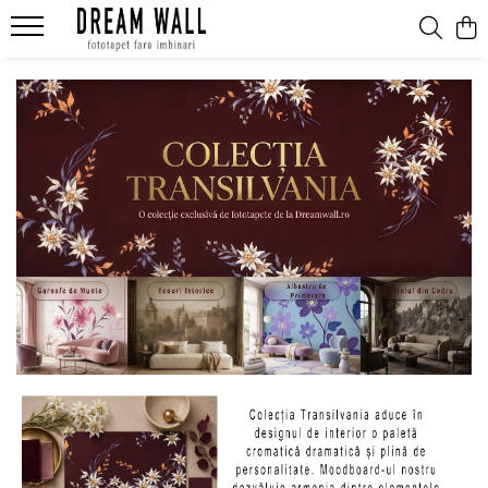
Fototapet fara imbinari
ExclusivArt
Abstract
Arhitectura
Fluid Art
Forme Geometrice
Fototapet 3D
Frescă
Frunze
Natura
Peisaj
Pentru copii