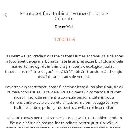
Tropical
Watercolor
Fototapet fara Imbinari FrunzeTropicale
Colorate
DreamWall
170,00 Lei
La Dreamwall.ro, credem cu tărie că toată lumea ar trebui să aibă acces
la fototapet de cea mai bună calitate la un preț accesibil. Folosind cele
mai noi tehnologii de imprimare și materiale ecologice, realizăm
tapetul nostru într-o singură piesă fără îmbinări, transformând spațiul
dvs. într-un paradis de neuitat.
Povestea din acest tapet, poate fi personalizata dupa placul tau, fie cu
numele copilului, sau alta ideie. Scrie un mesaj in comanda si iti vom
indeplini solicitarea. Pentru comezile personalizate, introdu
dimensiunile exacte ale peretelui tau, noi ii v-om adauga 5cm pe
inaltime si 10cm pe lungime, pentru a evita erorile peretilor.
Tablouri canvas personalizate de la Dreamwall.ro. Un tablou modern
făcut din hârtie de cea mai înalta calitate pentru gustul oricăruia.