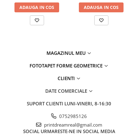
si gaurile pentru prize, intrerupatoare.
ADAUGA IN COS
ADAUGA IN COS
Recomandam montajul de catre o persoana specializata.
Fototapetul 3d din vinyl va asigura o acoperire integrala a
peretelui, continuitate a imaginii fara riscul de vizibilitate a
imbinarilor.
Fototapetul 3d din vinyl poate fi spalat cu burete si apa fara a fi
MAGAZINUL MEU
afectata imaginea sau textura.
FOTOTAPET FORME GEOMETRICE
Produsul va fi ambalat intr-un tub de carton dur care va oferi
siguranta la transportare.
CLIENTI
Produs in Romania.
DATE COMERCIALE
SUPORT CLIENTI
LUNI-VINERI, 8-16:30
0752985126
printdreamreal@gmail.com
SOCIAL
URMARESTE-NE IN SOCIAL MEDIA