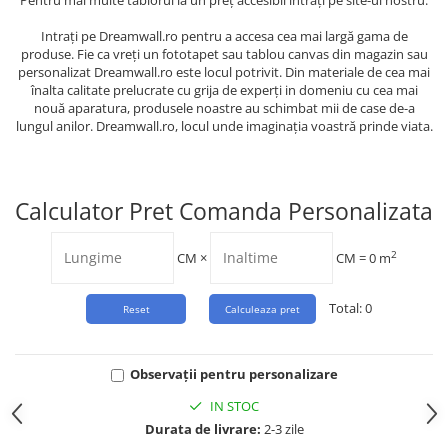
Pentru mai multe tablorui la un preț accesibil intrați pe site-ul nostru.
Intrați pe Dreamwall.ro pentru a accesa cea mai largă gama de
produse. Fie ca vreți un fototapet sau tablou canvas din magazin sau
personalizat Dreamwall.ro este locul potrivit. Din materiale de cea mai
înalta calitate prelucrate cu grija de experți in domeniu cu cea mai
nouă aparatura, produsele noastre au schimbat mii de case de-a
lungul anilor. Dreamwall.ro, locul unde imaginația voastră prinde viata.
Calculator Pret Comanda Personalizata
2
CM
×
CM =
0
m
Total:
0
Observații pentru personalizare
IN STOC
Durata de livrare:
2-3 zile