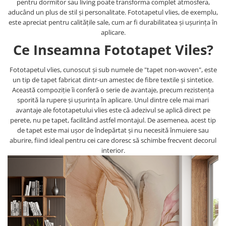
pentru dormitor sau living poate transforma complet atmosfera,
aducând un plus de stil și personalitate. Fototapetul vlies, de exemplu,
este apreciat pentru calitățile sale, cum ar fi durabilitatea și ușurința în
aplicare.
Ce Inseamna Fototapet Viles?
Fototapetul vlies, cunoscut și sub numele de "tapet non-woven", este
un tip de tapet fabricat dintr-un amestec de fibre textile și sintetice.
Această compoziție îi conferă o serie de avantaje, precum rezistența
sporită la rupere și ușurința în aplicare. Unul dintre cele mai mari
avantaje ale fototapetului vlies este că adezivul se aplică direct pe
perete, nu pe tapet, facilitând astfel montajul. De asemenea, acest tip
de tapet este mai ușor de îndepărtat și nu necesită înmuiere sau
aburire, fiind ideal pentru cei care doresc să schimbe frecvent decorul
interior.