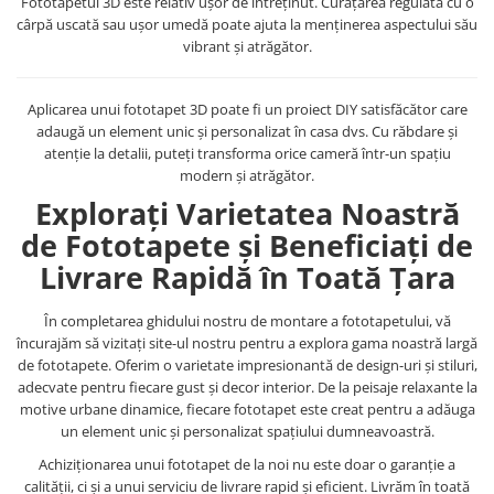
Fototapetul 3D este relativ ușor de întreținut. Curățarea regulată cu o
cârpă uscată sau ușor umedă poate ajuta la menținerea aspectului său
vibrant și atrăgător.
Aplicarea unui fototapet 3D poate fi un proiect DIY satisfăcător care
adaugă un element unic și personalizat în casa dvs. Cu răbdare și
atenție la detalii, puteți transforma orice cameră într-un spațiu
modern și atrăgător.
Explorați Varietatea Noastră
de Fototapete și Beneficiați de
Livrare Rapidă în Toată Țara
În completarea ghidului nostru de montare a fototapetului, vă
încurajăm să vizitați site-ul nostru pentru a explora gama noastră largă
de fototapete. Oferim o varietate impresionantă de design-uri și stiluri,
adecvate pentru fiecare gust și decor interior. De la peisaje relaxante la
motive urbane dinamice, fiecare fototapet este creat pentru a adăuga
un element unic și personalizat spațiului dumneavoastră.
Achiziționarea unui fototapet de la noi nu este doar o garanție a
calității, ci și a unui serviciu de livrare rapid și eficient. Livrăm în toată