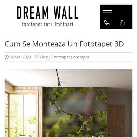
Fototapet fara imbinari
ExclusivArt
Cum Se Monteaza Un Fototapet 3D
Abstract
Arhitectura
02 Mai 2023
|
Blog
|
Fototapet Fototapet
Fluid Art
Forme Geometrice
Fototapet 3D
Frescă
Frunze
Natura
Peisaj
Pentru copii