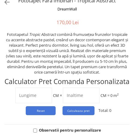
Fototapet Fara Imbinari - Tropical Abstract
Tropical
DreamWall
Watercolor
170,00 Lei
Fototapetul
Tropic Abstract
combină frumusețea frunzelor tropicale
cu accente abstracte pastel, creând un decor contemporan elegant și
relaxant. Perfect pentru dormitor, living sau hol, oferă un efect 3D
subtil și o experiență vizuală unică. Realizat din materiale premium
(vlies sau vinil), este rezistent la apă și lumină, ușor de aplicat și foarte
durabil. Pentru un montaj impecabil, îl producem cu 5-10 cm în plus,
eliminând denivelările peretelui. Un tapet premium care transformă
orice cameră într-un spațiu sofisticat.
Calculator Pret Comanda Personalizata
2
CM
×
CM =
0
m
Total:
0
Observatii pentru personalizare