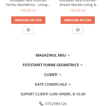
Fototapet Fara Imbinari
Fototapet Fara Imbinari
personalizat, adaptat oricărui tip de cameră.
Forme Geometrice - Living &
Dream Marble Living &
Mai mult decât un simplu accesoriu decorativ,
Tropic Abstract
Dormitor
Dormitor
150,00 Lei
150,00 Lei
este un tapet de calitate care reușește să înfrumusețeze camera
și să aducă natura tropicală într-o formă artistică și
ADAUGA IN COS
ADAUGA IN COS
contemporană. Prin frunzele tropicale pastel, efectul abstract și
nuanțele subtile, acest model devine o adevărată operă de artă
pentru pereții casei tale.
MAGAZINUL MEU
FOTOTAPET FORME GEOMETRICE
CLIENTI
DATE COMERCIALE
SUPORT CLIENTI
LUNI-VINERI, 8-16:30
0752985126