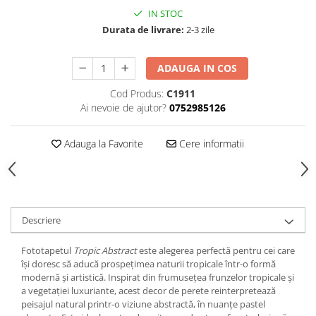
IN STOC
Durata de livrare:
2-3 zile
ADAUGA IN COS
Cod Produs:
C1911
Ai nevoie de ajutor?
0752985126
Adauga la Favorite
Cere informatii
Descriere
Fototapetul
Tropic Abstract
este alegerea perfectă pentru cei care
își doresc să aducă prospețimea naturii tropicale într-o formă
modernă și artistică. Inspirat din frumusețea frunzelor tropicale și
a vegetației luxuriante, acest decor de perete reinterpretează
peisajul natural printr-o viziune abstractă, în nuanțe pastel