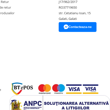
e Retur
j17/962/2017
de retur
RO37719650
Produselor
str. Cetatianu Ioan, 15
Galati, Galati
Contacteaza-ne
e