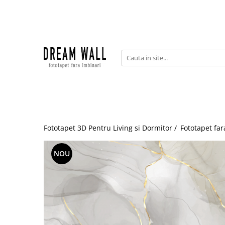
Fototapet fara imbinari
ExclusivArt
Abstract
Arhitectura
Fluid Art
Forme Geometrice
Fototapet 3D Pentru Living si Dormitor /
Fototapet far
Fototapet 3D
Frescă
NOU
Frunze
Natura
Peisaj
Pentru copii