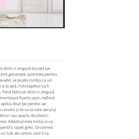
ne dintr-o singură bucată pe
timă generație, potrivite pentru
lavabil, se poate curăța cu un
 și la apă. Fototapetul va fi
 Fiind fabricat dintr-o singură
e montează foarte ușor, nefiind
 aplica doar pe perete, iar
u invers și se va scoate aerul și
ilicon sau spaclu de plastic.
rea. Adezivul este inclus și va
ă, pentru tapet greu. Grosimea
-un tub de carton care ii va