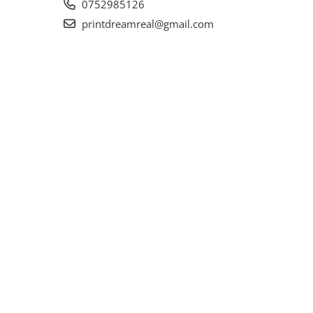
0752985126
printdreamreal@gmail.com