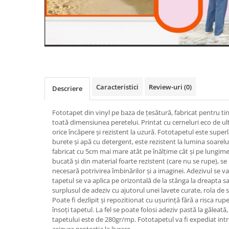
Caracteristici
Review-uri
(0)
Descriere
Fototapet din vinyl pe baza de țesătură, fabricat pentru ti
toată dimensiunea peretelui. Printat cu cerneluri eco de ul
orice încăpere și rezistent la uzură. Fototapetul este super
burete și apă cu detergent, este rezistent la lumina soarelui
fabricat cu 5cm mai mare atât pe înălțime cât și pe lungime.
bucată și din material foarte rezistent (care nu se rupe), s
necesară potrivirea îmbinărilor și a imaginei. Adezivul se va
tapetul se va aplica pe orizontală de la stânga la dreapta sa
surplusul de adeziv cu ajutorul unei lavete curate, rola de s
Poate fi dezlipit și repozitionat cu ușurință fără a risca rupe
însoți tapetul. La fel se poate folosi adeziv pastă la găleat
tapetului este de 280gr/mp. Fototapetul va fi expediat intr