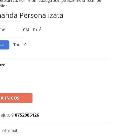
etelui tau, noi ii v-om adauga 5cm pe inaltime si 10cm pe
ilor.
manda Personalizata
2
CM =
0
m
Total:
0
are
A IN COS
 ajutor?
0752985126
informatii