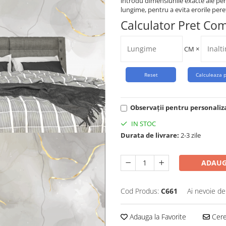
introdu dimensiunile exacte ale per
lungime, pentru a evita erorile peret
Calculator Pret Co
CM
×
Observații pentru personaliz
IN STOC
Durata de livrare:
2-3 zile
ADAUG
Cod Produs:
C661
Ai nevoie de
Adauga la Favorite
Cere 