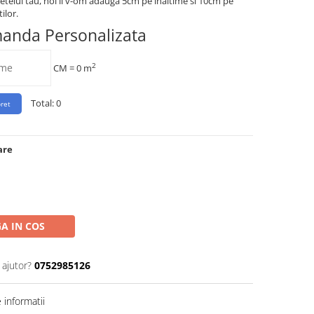
etelui tau, noi ii v-om adauga 5cm pe inaltime si 10cm pe
ilor.
manda Personalizata
2
CM =
0
m
Total:
0
are
A IN COS
 ajutor?
0752985126
informatii