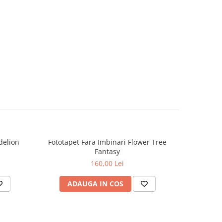
delion
Fototapet Fara Imbinari Flower Tree
Fototapet
Fantasy
160,00 Lei
ADAUGA IN COS
AD