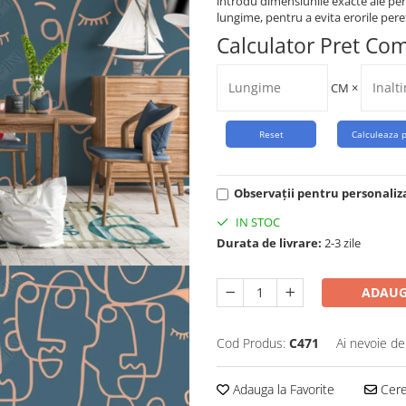
introdu dimensiunile exacte ale per
lungime, pentru a evita erorile peret
Calculator Pret Co
CM
×
Observații pentru personaliz
IN STOC
Durata de livrare:
2-3 zile
ADAUG
Cod Produs:
C471
Ai nevoie de
Adauga la Favorite
Cere 