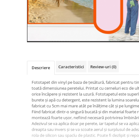
Caracteristici
Review-uri
(0)
Descriere
Fototapet din vinyl pe baza de țesătură, fabricat pentru ti
toată dimensiunea peretelui. Printat cu cerneluri eco de ul
orice încăpere și rezistent la uzură. Fototapetul este super
burete și apă cu detergent, este rezistent la lumina soarelui
fabricat cu 5cm mai mare atât pe înălțime cât și pe lungime
Fiind fabricat dintr-o singură bucată și din material foarte r
montează foarte ușor, nefiind necesară potrivirea îmbinăril
Adezivul se va aplica doar pe perete, iar tapetul se va aplic
dreapta sau invers și se va scoate aerul și surplusul de adez
rola de silicon sau spaclu de plastic. Poate fi dezlipit și rep