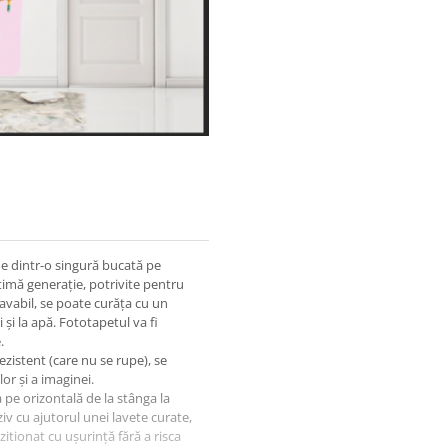
ne dintr-o singură bucată pe
timă generație, potrivite pentru
lavabil, se poate curăța cu un
 și la apă. Fototapetul va fi
.
ezistent (care nu se rupe), se
or și a imaginei.
a pe orizontală de la stânga la
iv cu ajutorul unei lavete curate,
ozitionat cu ușurință fără a risca