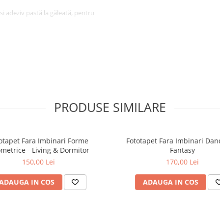
osi adeziv pastă la găleată, pentru
igura protectia la livrare.
PRODUSE SIMILARE
otapet Fara Imbinari Forme
Fototapet Fara Imbinari Dan
metrice - Living & Dormitor
Fantasy
150,00 Lei
170,00 Lei
ADAUGA IN COS
ADAUGA IN COS