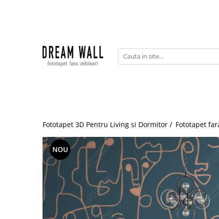
Fototapet fara imbinari
ExclusivArt
Abstract
Arhitectura
Fluid Art
Forme Geometrice
Fototapet 3D Pentru Living si Dormitor /
Fototapet far
Fototapet 3D
Frescă
NOU
Frunze
Natura
Peisaj
Pentru copii