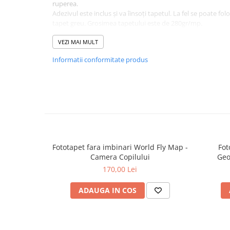
ruperea.
Adezivul este inclus și va îinsoți tapetul. La fel se poate fol
tapet greu. Grosimea tapetului este de 280gr/mp.
Fototapetul va fi expediat intr-un tub de carton care ii va as
VEZI MAI MULT
Informatii conformitate produs
Fototapet fara imbinari World Fly Map -
Fot
Camera Copilului
Geo
170,00 Lei
ADAUGA IN COS