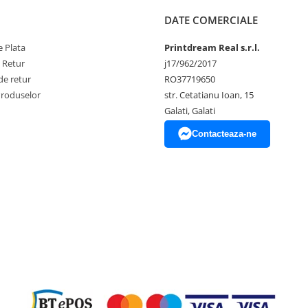
DATE COMERCIALE
 Plata
Printdream Real s.r.l.
e Retur
j17/962/2017
de retur
RO37719650
Produselor
str. Cetatianu Ioan, 15
Galati, Galati
Contacteaza-ne