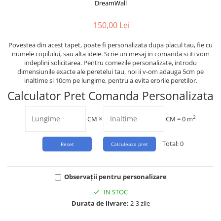
Tropical
DreamWall
Watercolor
150,00 Lei
Povestea din acest tapet, poate fi personalizata dupa placul tau, fie cu
numele copilului, sau alta ideie. Scrie un mesaj in comanda si iti vom
indeplini solicitarea. Pentru comezile personalizate, introdu
dimensiunile exacte ale peretelui tau, noi ii v-om adauga 5cm pe
inaltime si 10cm pe lungime, pentru a evita erorile peretilor.
Calculator Pret Comanda Personalizata
2
CM
×
CM =
0
m
Total:
0
Observații pentru personalizare
IN STOC
Durata de livrare:
2-3 zile