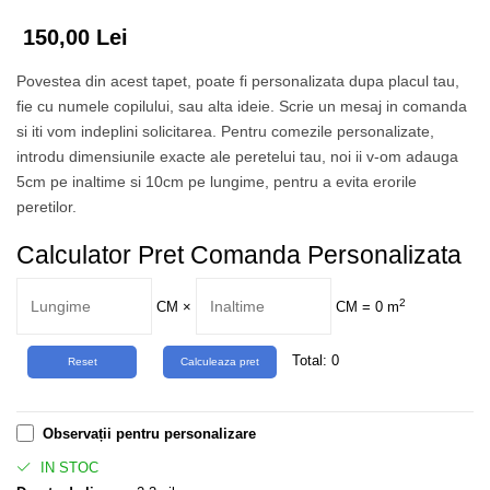
Tropical
150,00 Lei
Watercolor
Povestea din acest tapet, poate fi personalizata dupa placul tau,
fie cu numele copilului, sau alta ideie. Scrie un mesaj in comanda
si iti vom indeplini solicitarea. Pentru comezile personalizate,
introdu dimensiunile exacte ale peretelui tau, noi ii v-om adauga
5cm pe inaltime si 10cm pe lungime, pentru a evita erorile
peretilor.
Calculator Pret Comanda Personalizata
2
CM
×
CM =
0
m
Total:
0
Observații pentru personalizare
IN STOC