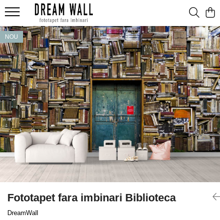
Fototapet fara imbinari
NOU
ExclusivArt
Abstract
Arhitectura
Fluid Art
Forme Geometrice
Fototapet 3D
Frescă
Frunze
Natura
Peisaj
Fototapet fara imbinari Biblioteca
Pentru copii
DreamWall