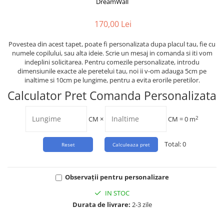
Tropical
DreamWall
Watercolor
170,00 Lei
Povestea din acest tapet, poate fi personalizata dupa placul tau, fie cu
numele copilului, sau alta ideie. Scrie un mesaj in comanda si iti vom
indeplini solicitarea. Pentru comezile personalizate, introdu
dimensiunile exacte ale peretelui tau, noi ii v-om adauga 5cm pe
inaltime si 10cm pe lungime, pentru a evita erorile peretilor.
Calculator Pret Comanda Personalizata
2
CM
×
CM =
0
m
Total:
0
Observații pentru personalizare
IN STOC
Durata de livrare:
2-3 zile