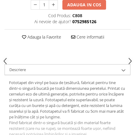
ADAUGA IN COS
Cod Produs:
C808
Ai nevoie de ajutor?
0752985126
Adauga la Favorite
Cere informatii
Descriere
Fototapet din vinyl pe baza de țesătură, fabricat pentru tine
dintr-o singură bucată pe toată dimensiunea peretelui. Printat cu
cerneluri eco de ultimă generație, potrivite pentru orice încăpere
și rezistent la uzură. Fototapetul este superlavabil, se poate
curăța cu un burete și apă cu detergent, este rezistent la lumina
soarelui și la apă. Fototapetul va fi fabricat cu 5cm mai mare atât
pe înălțime cât și pe lungime.
Fiind fabricat dintr-o singură bucată și din material foarte
rezistent (care nu se rupe), se montează foarte ușor, nefiind
necesară potrivirea îmbinărilor și a imaginei.