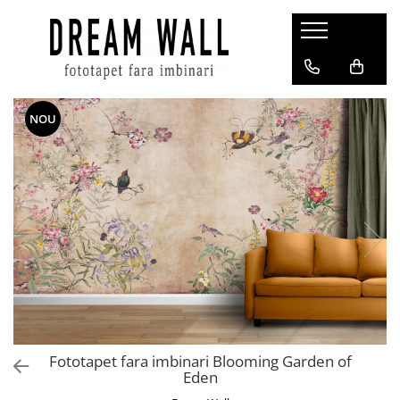
Fototapet fara imbinari
ExclusivArt
NOU
Abstract
Arhitectura
Fluid Art
Forme Geometrice
Fototapet 3D
Frescă
Frunze
Natura
Peisaj
Fototapet fara imbinari Blooming Garden of
Pentru copii
Eden