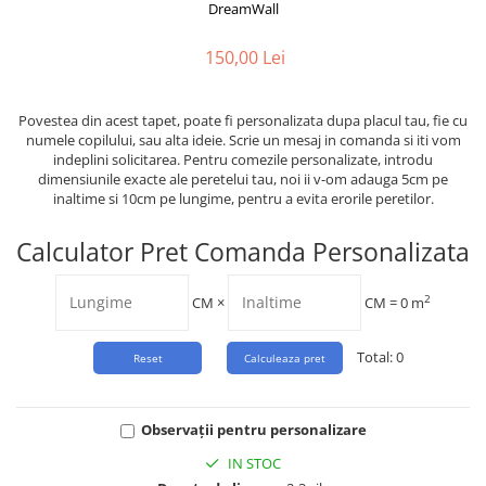
Tropical
DreamWall
Watercolor
150,00 Lei
Povestea din acest tapet, poate fi personalizata dupa placul tau, fie cu
numele copilului, sau alta ideie. Scrie un mesaj in comanda si iti vom
indeplini solicitarea. Pentru comezile personalizate, introdu
dimensiunile exacte ale peretelui tau, noi ii v-om adauga 5cm pe
inaltime si 10cm pe lungime, pentru a evita erorile peretilor.
Calculator Pret Comanda Personalizata
2
CM
×
CM =
0
m
Total:
0
Observații pentru personalizare
IN STOC