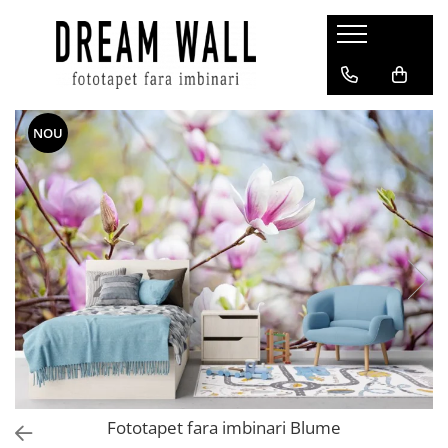
Fototapet fara imbinari
ExclusivArt
NOU
Abstract
Arhitectura
Fluid Art
Forme Geometrice
Fototapet 3D
Frescă
Frunze
Natura
Peisaj
Pentru copii
Fototapet fara imbinari Blume