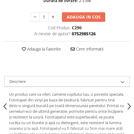
Durata de livrare:
2-3 zile
ADAUGA IN COS
Cod Produs:
C290
Ai nevoie de ajutor?
0752985126
Adauga la Favorite
Cere informatii
Descriere
Un produs care va oferi, camerei copilului tau, o poveste speciala.
Fototapet din vinyl pe baza de țesătură, fabricat pentru tine
dintr-o singură bucată pe toată dimensiunea peretelui. Printat cu
cerneluri eco de ultimă generație, potrivite pentru orice încăpere
și rezistent la uzură. Fototapetul este superlavabil, se poate
curăța cu un burete și apă cu detergent, este rezistent la lumina
soarelui și la apă. Fototapetul va fi fabricat cu 5cm mai mare atât
pe înălțime cât și pe lungime. Fiind fabricat dintr-o singură bucată