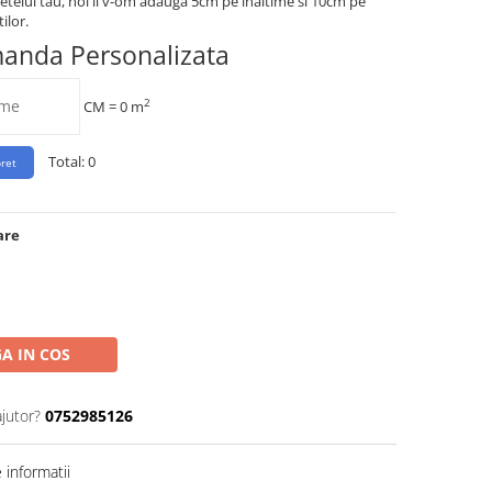
etelui tau, noi ii v-om adauga 5cm pe inaltime si 10cm pe
ilor.
manda Personalizata
2
CM =
0
m
Total:
0
are
A IN COS
ajutor?
0752985126
informatii