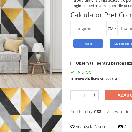
introdu dimensiunile exacte ale per
lungime, pentru a evita erorile peret
Calculator Pret Co
CM
×
Observații pentru personaliz
IN STOC
Durata de livrare:
2-3 zile
ADAUG
Cod Produs:
C88
Ai nevoie de 
Adauga la Favorite
Cere 