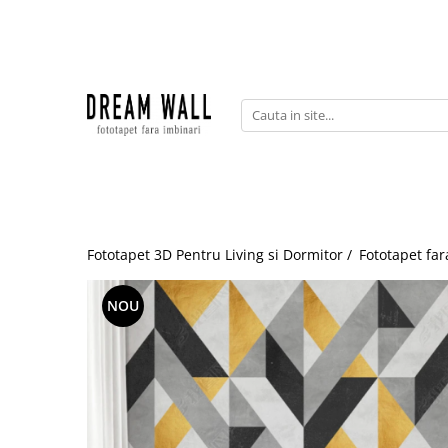
Fototapet fara imbinari
ExclusivArt
Abstract
Arhitectura
Fluid Art
Forme Geometrice
Fototapet 3D Pentru Living si Dormitor /
Fototapet far
Fototapet 3D
Frescă
NOU
Frunze
Natura
Peisaj
Pentru copii