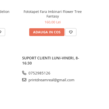
delion
Fototapet Fara Imbinari Flower Tree
Fototapet
Fantasy
160,00 Lei
ADAUGA IN COS
AD
SUPORT CLIENTI
LUNI-VINERI, 8-
16:30
0752985126
printdreamreal@gmail.com