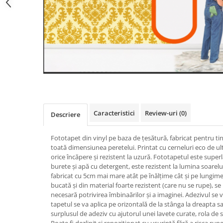
Caracteristici
Review-uri
(0)
Descriere
Fototapet din vinyl pe baza de țesătură, fabricat pentru ti
toată dimensiunea peretelui. Printat cu cerneluri eco de ul
orice încăpere și rezistent la uzură. Fototapetul este super
burete și apă cu detergent, este rezistent la lumina soarelui
fabricat cu 5cm mai mare atât pe înălțime cât și pe lungime.
bucată și din material foarte rezistent (care nu se rupe), s
necesară potrivirea îmbinaărilor și a imaginei. Adezivul se v
tapetul se va aplica pe orizontală de la stânga la dreapta sa
surplusul de adeziv cu ajutorul unei lavete curate, rola de s
Poate fi dezlipit și repozitionat cu ușurință fără a risca rupe