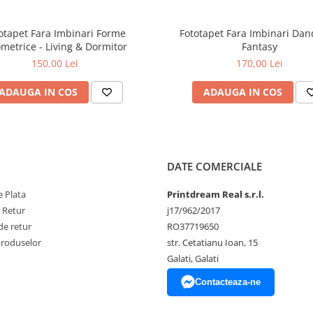
otapet Fara Imbinari Forme
Fototapet Fara Imbinari Dan
metrice - Living & Dormitor
Fantasy
150,00 Lei
170,00 Lei
ADAUGA IN COS
ADAUGA IN COS
DATE COMERCIALE
 Plata
Printdream Real s.r.l.
e Retur
j17/962/2017
de retur
RO37719650
Produselor
str. Cetatianu Ioan, 15
Galati, Galati
Contacteaza-ne