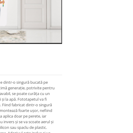
ne dintr-o singură bucată pe
timă generație, potrivite pentru
lavabil, se poate curăța cu un
 și la apă. Fototapetul va fi
 Fiind fabricat dintr-o singură
e montează foarte ușor, nefiind
a aplica doar pe perete, iar
u invers și se va scoate aerul și
ilicon sau spaclu de plastic.
rea. Adezivul este inclus și va