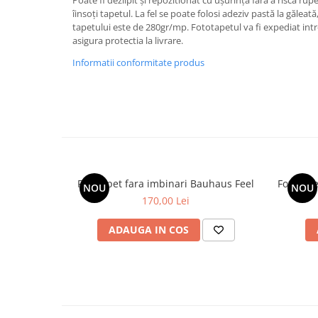
îinsoți tapetul. La fel se poate folosi adeziv pastă la gălea
tapetului este de 280gr/mp. Fototapetul va fi expediat intr
asigura protectia la livrare.
Informatii conformitate produs
Fototapet fara imbinari Bauhaus Feel
Fototap
NOU
NOU
170,00 Lei
ADAUGA IN COS