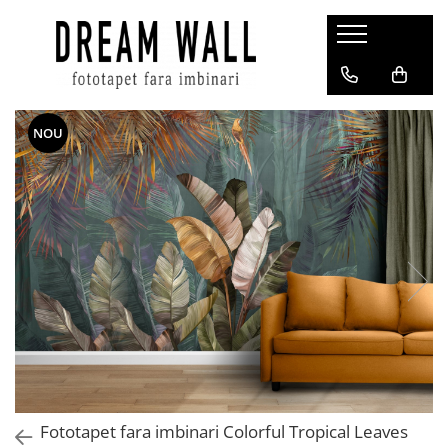
Fototapet fara imbinari
ExclusivArt
NOU
Abstract
Arhitectura
Fluid Art
Forme Geometrice
Fototapet 3D
Frescă
Frunze
Natura
Peisaj
Pentru copii
Fototapet fara imbinari Colorful Tropical Leaves