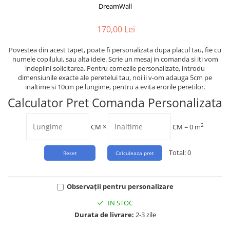
Tropical
DreamWall
Watercolor
170,00 Lei
Povestea din acest tapet, poate fi personalizata dupa placul tau, fie cu
numele copilului, sau alta ideie. Scrie un mesaj in comanda si iti vom
indeplini solicitarea. Pentru comezile personalizate, introdu
dimensiunile exacte ale peretelui tau, noi ii v-om adauga 5cm pe
inaltime si 10cm pe lungime, pentru a evita erorile peretilor.
Calculator Pret Comanda Personalizata
2
CM
×
CM =
0
m
Total:
0
Observații pentru personalizare
IN STOC
Durata de livrare:
2-3 zile