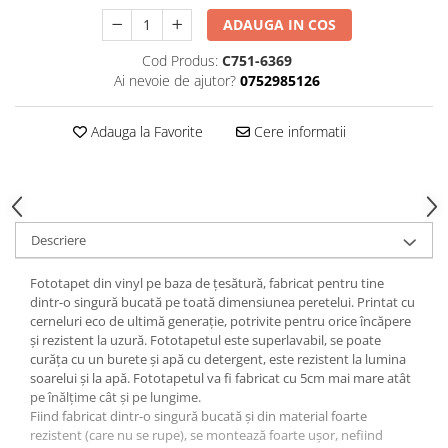
ADAUGA IN COS
Cod Produs:
C751-6369
Ai nevoie de ajutor?
0752985126
Adauga la Favorite
Cere informatii
Descriere
Fototapet din vinyl pe baza de țesătură, fabricat pentru tine
dintr-o singură bucată pe toată dimensiunea peretelui. Printat cu
cerneluri eco de ultimă generație, potrivite pentru orice încăpere
și rezistent la uzură. Fototapetul este superlavabil, se poate
curăța cu un burete și apă cu detergent, este rezistent la lumina
soarelui și la apă. Fototapetul va fi fabricat cu 5cm mai mare atât
pe înălțime cât și pe lungime.
Fiind fabricat dintr-o singură bucată și din material foarte
rezistent (care nu se rupe), se montează foarte ușor, nefiind