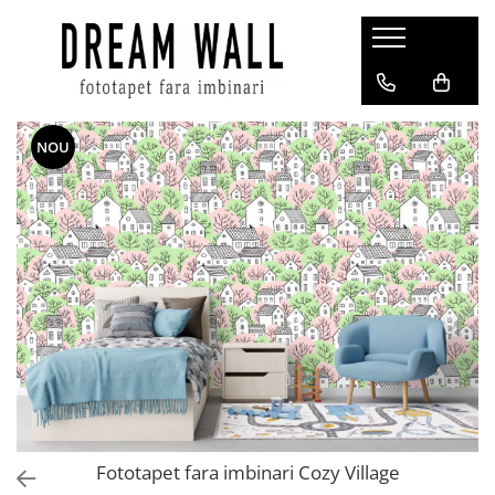
Fototapet fara imbinari
ExclusivArt
NOU
Abstract
Arhitectura
Fluid Art
Forme Geometrice
Fototapet 3D
Frescă
Frunze
Natura
Peisaj
Pentru copii
Fototapet fara imbinari Cozy Village