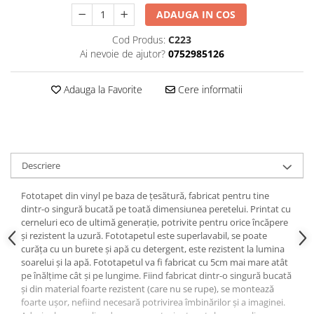
ADAUGA IN COS
Cod Produs:
C223
Ai nevoie de ajutor?
0752985126
Adauga la Favorite
Cere informatii
Descriere
Fototapet din vinyl pe baza de țesătură, fabricat pentru tine
dintr-o singură bucată pe toată dimensiunea peretelui. Printat cu
cerneluri eco de ultimă generație, potrivite pentru orice încăpere
și rezistent la uzură. Fototapetul este superlavabil, se poate
curăța cu un burete și apă cu detergent, este rezistent la lumina
soarelui și la apă. Fototapetul va fi fabricat cu 5cm mai mare atât
pe înălțime cât și pe lungime. Fiind fabricat dintr-o singură bucată
și din material foarte rezistent (care nu se rupe), se montează
foarte ușor, nefiind necesară potrivirea îmbinărilor și a imaginei.