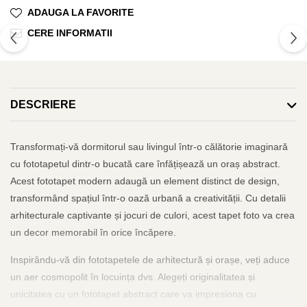
ADAUGA LA FAVORITE
CERE INFORMATII
DESCRIERE
Transformați-vă dormitorul sau livingul într-o călătorie imaginară
cu fototapetul dintr-o bucată care înfățișează un oraș abstract.
Acest fototapet modern adaugă un element distinct de design,
transformând spațiul într-o oază urbană a creativității. Cu detalii
arhitecturale captivante și jocuri de culori, acest tapet foto va crea
un decor memorabil în orice încăpere.
Inspirându-vă din fototapetele de arhitectură și orașe, veți aduce
un aer cosmopolit în locuința dvs. Alegeți originalitatea și
unicitatea cu un fototapet abstract care va impresiona cu