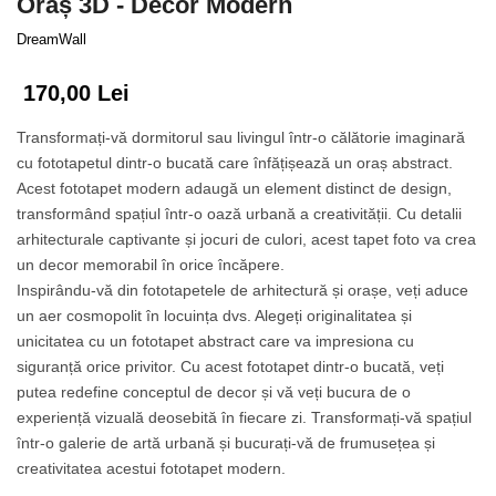
Oraș 3D - Decor Modern
Tropical
Watercolor
DreamWall
170,00 Lei
Transformați-vă dormitorul sau livingul într-o călătorie imaginară
cu fototapetul dintr-o bucată care înfățișează un oraș abstract.
Acest fototapet modern adaugă un element distinct de design,
transformând spațiul într-o oază urbană a creativității. Cu detalii
arhitecturale captivante și jocuri de culori, acest tapet foto va crea
un decor memorabil în orice încăpere.
Inspirându-vă din fototapetele de arhitectură și orașe, veți aduce
un aer cosmopolit în locuința dvs. Alegeți originalitatea și
unicitatea cu un fototapet abstract care va impresiona cu
siguranță orice privitor. Cu acest fototapet dintr-o bucată, veți
putea redefine conceptul de decor și vă veți bucura de o
experiență vizuală deosebită în fiecare zi. Transformați-vă spațiul
într-o galerie de artă urbană și bucurați-vă de frumusețea și
creativitatea acestui fototapet modern.