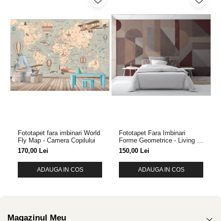
Fototapet fara imbinari World
Fototapet Fara Imbinari
Fly Map - Camera Copilului
Forme Geometrice - Living &
Dormitor
170,00 Lei
150,00 Lei
ADAUGA IN COS
ADAUGA IN COS
Magazinul Meu