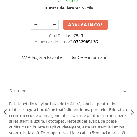
IN STOC
Durata de livrare:
2-3 zile
ADAUGA IN COS
Cod Produs:
C517
Ai nevoie de ajutor?
0752985126
Adauga la Favorite
Cere informatii
Descriere
Fototapet din vinyl pe baza de țesătură, fabricat pentru tine
dintr-o singură bucată pe toată dimensiunea peretelui. Printat cu
cerneluri eco de ultimă generație, potrivite pentru orice încăpere
și rezistent la uzură. Fototapetul este superlavabil, se poate
curăța cu un burete și apă cu detergent, este rezistent la lumina
soarelui și la apă. Fototapetul va fi fabricat cu 5cm mai mare atât