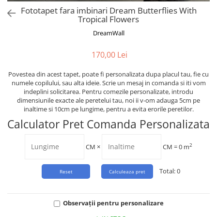
Tropical
Fototapet fara imbinari Dream Butterflies With
Watercolor
Tropical Flowers
DreamWall
170,00 Lei
Povestea din acest tapet, poate fi personalizata dupa placul tau, fie cu
numele copilului, sau alta ideie. Scrie un mesaj in comanda si iti vom
indeplini solicitarea. Pentru comezile personalizate, introdu
dimensiunile exacte ale peretelui tau, noi ii v-om adauga 5cm pe
inaltime si 10cm pe lungime, pentru a evita erorile peretilor.
Calculator Pret Comanda Personalizata
2
CM
×
CM =
0
m
Total:
0
Observații pentru personalizare