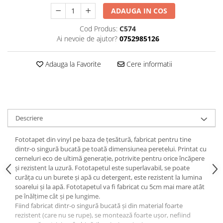
ADAUGA IN COS
Cod Produs:
C574
Ai nevoie de ajutor?
0752985126
Adauga la Favorite
Cere informatii
Descriere
Fototapet din vinyl pe baza de țesătură, fabricat pentru tine
dintr-o singură bucată pe toată dimensiunea peretelui. Printat cu
cerneluri eco de ultimă generație, potrivite pentru orice încăpere
și rezistent la uzură. Fototapetul este superlavabil, se poate
curăța cu un burete și apă cu detergent, este rezistent la lumina
soarelui și la apă. Fototapetul va fi fabricat cu 5cm mai mare atât
pe înălțime cât și pe lungime.
Fiind fabricat dintr-o singură bucată și din material foarte
rezistent (care nu se rupe), se montează foarte ușor, nefiind