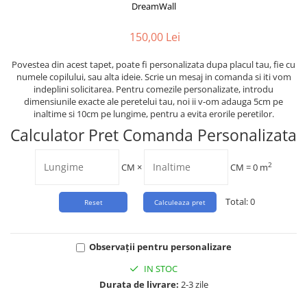
Tropical
DreamWall
Watercolor
150,00 Lei
Povestea din acest tapet, poate fi personalizata dupa placul tau, fie cu
numele copilului, sau alta ideie. Scrie un mesaj in comanda si iti vom
indeplini solicitarea. Pentru comezile personalizate, introdu
dimensiunile exacte ale peretelui tau, noi ii v-om adauga 5cm pe
inaltime si 10cm pe lungime, pentru a evita erorile peretilor.
Calculator Pret Comanda Personalizata
2
CM
×
CM =
0
m
Total:
0
Observații pentru personalizare
IN STOC
Durata de livrare:
2-3 zile