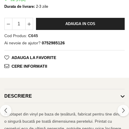
Durata de livrare:
2-3 zile
ADAUGA IN COS
Cod Produs:
C645
Ai nevoie de ajutor?
0752985126
ADAUGA LA FAVORITE
CERE INFORMATII
DESCRIERE
Fototapet din vinyl pe baza de țesătură, fabricat pentru tine dintr-
o singură bucată pe toată dimensiunea peretelui. Printat cu
cerneluri eco de ultimă generație, potrivite pentru orice încăpere