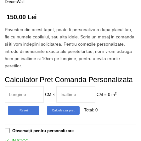
Tropical
DreamWall
Watercolor
150,00 Lei
Povestea din acest tapet, poate fi personalizata dupa placul tau,
fie cu numele copilului, sau alta ideie. Scrie un mesaj in comanda
si iti vom indeplini solicitarea. Pentru comezile personalizate,
introdu dimensiunile exacte ale peretelui tau, noi ii v-om adauga
5cm pe inaltime si 10cm pe lungime, pentru a evita erorile
peretilor.
Calculator Pret Comanda Personalizata
2
CM
×
CM =
0
m
Total:
0
Observații pentru personalizare
IN STOC