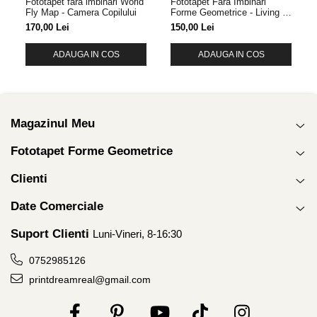
Fototapet fara imbinari World
Fototapet Fara Imbinari
Fly Map - Camera Copilului
Forme Geometrice - Living &
Dormitor
170,00 Lei
150,00 Lei
ADAUGA IN COS
ADAUGA IN COS
Magazinul Meu
Fototapet Forme Geometrice
Clienti
Date Comerciale
Suport Clienti
Luni-Vineri, 8-16:30
0752985126
printdreamreal@gmail.com