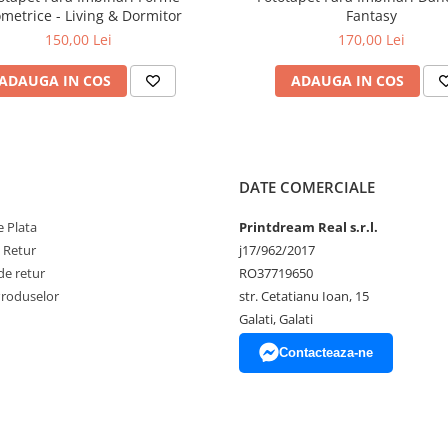
metrice - Living & Dormitor
Fantasy
150,00 Lei
170,00 Lei
ADAUGA IN COS
ADAUGA IN COS
DATE COMERCIALE
 Plata
Printdream Real s.r.l.
e Retur
j17/962/2017
de retur
RO37719650
Produselor
str. Cetatianu Ioan, 15
Galati, Galati
Contacteaza-ne