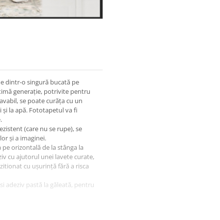
ne dintr-o singură bucată pe
timă generație, potrivite pentru
lavabil, se poate curăța cu un
 și la apă. Fototapetul va fi
.
ezistent (care nu se rupe), se
or și a imaginei.
a pe orizontală de la stânga la
iv cu ajutorul unei lavete curate,
ozitionat cu ușurință fără a risca
osi adeziv pastă la găleată, pentru
igura protectia la livrare.