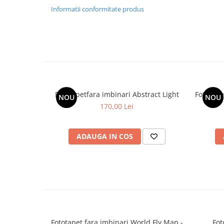
Informatii conformitate produs
Fototapetfara imbinari Abstract Light
Fototape
NOU
NOU
170,00 Lei
ADAUGA IN COS
Fototapet fara imbinari World Fly Map -
Fot