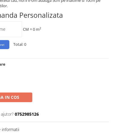
etelui tau, noi ii v-om adauga 5cm pe inaltime si 10cm pe
ilor.
manda Personalizata
2
CM =
0
m
Total:
0
are
A IN COS
 ajutor?
0752985126
informatii