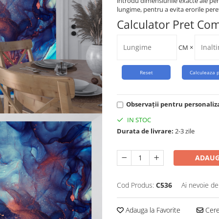
introdu dimensiunile exacte ale per
lungime, pentru a evita erorile peret
Calculator Pret Co
CM
×
Observații pentru personaliz
IN STOC
Durata de livrare:
2-3 zile
ADAUG
Cod Produs:
C536
Ai nevoie de
Adauga la Favorite
Cere 