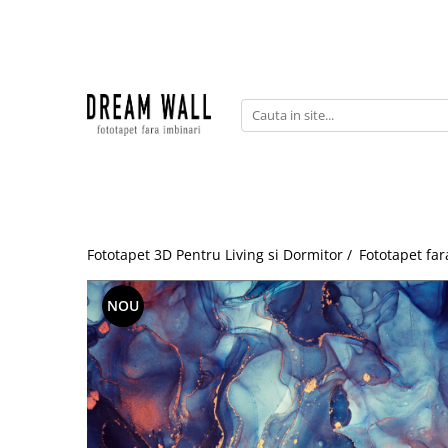
Fototapet fara imbinari
ExclusivArt
Abstract
Arhitectura
Fluid Art
Forme Geometrice
Fototapet 3D Pentru Living si Dormitor /
Fototapet far
Fototapet 3D
Frescă
NOU
Frunze
Natura
Peisaj
Pentru copii