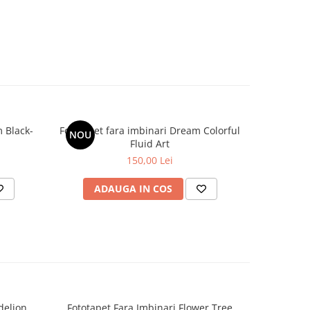
 Black-
Fototapet fara imbinari Dream Colorful
Fototapet
NOU
NOU
Fluid Art
150,00 Lei
ADAUGA IN COS
AD
delion
Fototapet Fara Imbinari Flower Tree
Fototapet