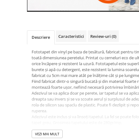
Caracteristici
Review-uri
(0)
Descriere
Fototapet din vinyl pe baza de țesătură, fabricat pentru ti
toată dimensiunea peretelui. Printat cu cerneluri eco de ul
orice încăpere și rezistent la uzură. Fototapetul este super
burete și apă cu detergent, este rezistent la lumina soarelui
fabricat cu 5cm mai mare atât pe înălțime cât și pe lungime
Fiind fabricat dintr-o singură bucată și din material foarte r
montează foarte ușor, nefiind necesară potrivirea îmbinăril
Adezivul se va aplica doar pe perete, iar tapetul se va aplic
dreapta sau invers și se va scoate aerul și surplusul de adez
rola de silicon sau spaclu de plastic. Poate fi dezlipit și rep
ruperea.
Adezivul este inclus și va îinsoți tapetul. La fel se poate fol
tapet greu. Grosimea tapetului este de 280gr/mp.
Fototapetul va fi expediat intr-un tub de carton care ii va as
VEZI MAI MULT