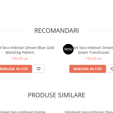
RECOMANDARI
t fara imbinari Dream Blue Gold
Fototapet fara imbinari Dream
NOU
Marbling Pattern
Green Transfusion
160,00 Lei
150,00 Lei
ADAUGA IN COS
ADAUGA IN COS
PRODUSE SIMILARE
otapet Fara Imbinari Forme
Fototapet Fara Imbinari Dan