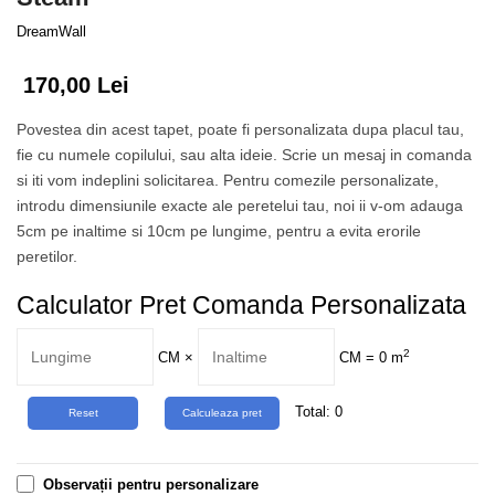
Tropical
DreamWall
Watercolor
170,00 Lei
Povestea din acest tapet, poate fi personalizata dupa placul tau,
fie cu numele copilului, sau alta ideie. Scrie un mesaj in comanda
si iti vom indeplini solicitarea. Pentru comezile personalizate,
introdu dimensiunile exacte ale peretelui tau, noi ii v-om adauga
5cm pe inaltime si 10cm pe lungime, pentru a evita erorile
peretilor.
Calculator Pret Comanda Personalizata
2
CM
×
CM =
0
m
Total:
0
Observații pentru personalizare