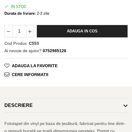
IN STOC
Durata de livrare:
2-3 zile
ADAUGA IN COS
Cod Produs:
C553
Ai nevoie de ajutor?
0752985126
ADAUGA LA FAVORITE
CERE INFORMATII
DESCRIERE
Fototapet din vinyl pe baza de țesătură, fabricat pentru tine dintr-
o singură bucată pe toată dimensiunea peretelui. Printat cu