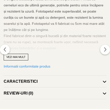
cerneluri eco de ultimă generație, potrivite pentru orice încăpere
și rezistent la uzură. Fototapetul este superlavabil, se poate
curăța cu un burete și apă cu detergent, este rezistent la lumina
soarelui și la apă. Fototapetul va fi fabricat cu 5cm mai mare atât
pe înălțime cât și pe lungime.
Fiind fabricat dintr-o singură bucată și din material foarte rezistent
(care nu se rupe), se montează foarte ușor, nefiind necesară
potrivirea îmbinărilor și a imaginei.
Adezivul se va aplica doar pe perete, iar tapetul se va aplica pe
VEZI MAI MULT
orizontală de la stânga la dreapta sau invers și se va scoate aerul
Informatii conformitate produs
și surplusul de adeziv cu ajutorul unei lavete curate, rola de silicon
sau spaclu de plastic. Poate fi dezlipit și repozitionat cu ușurință
fără a risca ruperea.
CARACTERISTICI
Adezivul este inclus și va îinsoți tapetul. La fel se poate folosi
adeziv pastă la găleată, pentru tapet greu. Grosimea tapetului
REVIEW-URI
(0)
este de 280gr/mp.
Fototapetul va fi expediat intr-un tub de carton care ii va asigura
protectia la livrare.