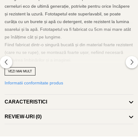
cerneluri eco de ultimă generație, potrivite pentru orice încăpere
și rezistent la uzură. Fototapetul este superlavabil, se poate
curăța cu un burete și apă cu detergent, este rezistent la lumina
soarelui și la apă. Fototapetul va fi fabricat cu 5cm mai mare atât
pe înălțime cât și pe lungime.
Fiind fabricat dintr-o singură bucată și din material foarte rezistent
(care nu se rupe), se montează foarte ușor, nefiind necesară
potrivirea îmbinărilor și a imaginei.
Adezivul se va aplica doar pe perete, iar tapetul se va aplica pe
VEZI MAI MULT
orizontală de la stânga la dreapta sau invers și se va scoate aerul
Informatii conformitate produs
și surplusul de adeziv cu ajutorul unei lavete curate, rola de silicon
sau spaclu de plastic. Poate fi dezlipit și repozitionat cu ușurință
fără a risca ruperea.
CARACTERISTICI
Adezivul este inclus și va îinsoți tapetul. La fel se poate folosi
adeziv pastă la găleată, pentru tapet greu. Grosimea tapetului
REVIEW-URI
(0)
este de 280gr/mp.
Fototapetul va fi expediat intr-un tub de carton care ii va asigura
protectia la livrare.