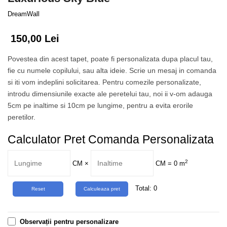
Tropical
DreamWall
Watercolor
150,00 Lei
Povestea din acest tapet, poate fi personalizata dupa placul tau,
fie cu numele copilului, sau alta ideie. Scrie un mesaj in comanda
si iti vom indeplini solicitarea. Pentru comezile personalizate,
introdu dimensiunile exacte ale peretelui tau, noi ii v-om adauga
5cm pe inaltime si 10cm pe lungime, pentru a evita erorile
peretilor.
Calculator Pret Comanda Personalizata
2
CM
×
CM =
0
m
Total:
0
Observații pentru personalizare