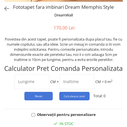
Tropical
Fototapet fara imbinari Dream Memphis Style
Watercolor
DreamWall
170,00 Lei
Povestea din acest tapet, poate fi personalizata dupa placul tau, fie cu
numele copilului, sau alta ideie. Scrie un mesaj in comanda si iti vom
indeplini solicitarea. Pentru comezile personalizate, introdu
dimensiunile exacte ale peretelui tau, noi ii v-om adauga 5cm pe
inaltime si 10cm pe lungime, pentru a evita erorile peretilor.
Calculator Pret Comanda Personalizata
2
CM
×
CM =
0
m
Total:
0
Observații pentru personalizare
IN STOC