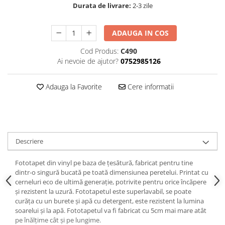
Durata de livrare:
2-3 zile
ADAUGA IN COS
Cod Produs:
C490
Ai nevoie de ajutor?
0752985126
Adauga la Favorite
Cere informatii
Descriere
Fototapet din vinyl pe baza de țesătură, fabricat pentru tine
dintr-o singură bucată pe toată dimensiunea peretelui. Printat cu
cerneluri eco de ultimă generație, potrivite pentru orice încăpere
și rezistent la uzură. Fototapetul este superlavabil, se poate
curăța cu un burete și apă cu detergent, este rezistent la lumina
soarelui și la apă. Fototapetul va fi fabricat cu 5cm mai mare atât
pe înălțime cât și pe lungime.